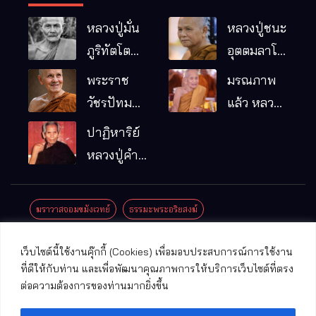
หลวงปู่มั่น
หลวงปู่ชนะ
ภูริทัตโต
อุตตมลาโภ
พระอริยเจ้า
วัดป่าโนน
พระราช
มรณภาพ
ผู้เป็นบิดา
หมากอื๋อ
วัชรปัทม
แล้ว หลวง
ของพระกร
อ.เมือง
คุณ (หลวง
ปู่บุญมา
ปาฏิหาริย์
รมฐาน
จ.มหาสารคาม
ปู่บัวเกตุ
คัมภีรธัมโม
หลวงปู่คำ
ปทุมสิโร)
คะนิง จุล
มรณภาพ
มณี
ฆราวาสจอมขมังเวทย์
ธรรมะพระอริยสงฆ์
แล้ว วัดป่า
ดาราภิรมย์
ประชาสัมพันธ์งานบุญ
ประวัติพระเกจิ
ปาฏิหาริย์พระเกจิ
เว็บไซต์นี้ใช้งานคุ๊กกี้ (Cookies) เพื่อมอบประสบการณ์การใช้งาน
อ.แม่ริม
ปาฏิหาริย์พระเครื่อง
พระธาตุศักดิ์สิทธิ์
ที่ดีให้กับท่าน และเพื่อพัฒนาคุณภาพการให้บริการเว็บไซต์ที่ตรง
จ.เชียงใหม่
ต่อความต้องการของท่านมากยิ่งขึ้น
พระพุทธรูปศักดิ์สิทธิ์
วัดที่สําคัญ