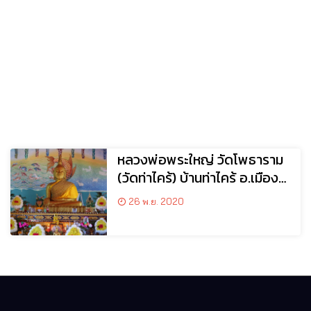
หลวงพ่อพระใหญ่ วัดโพธาราม
(วัดท่าไคร้) บ้านท่าไคร้ อ.เมือง
จ.บึงกาฬ
26 พ.ย. 2020