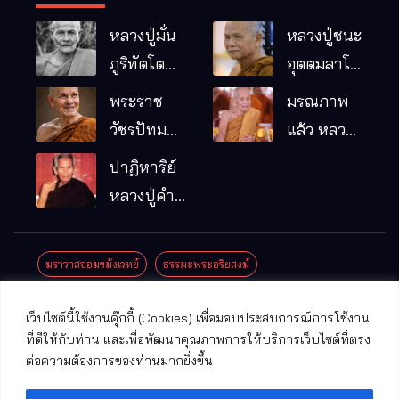
หลวงปู่มั่น
หลวงปู่ชนะ
ภูริทัตโต
อุตตมลาโภ
พระอริยเจ้า
วัดป่าโนน
พระราช
มรณภาพ
ผู้เป็นบิดา
หมากอื๋อ
วัชรปัทม
แล้ว หลวง
ของพระกร
อ.เมือง
คุณ (หลวง
ปู่บุญมา
ปาฏิหาริย์
รมฐาน
จ.มหาสารคาม
ปู่บัวเกตุ
คัมภีรธัมโม
หลวงปู่คำ
ปทุมสิโร)
คะนิง จุล
มรณภาพ
มณี
ฆราวาสจอมขมังเวทย์
ธรรมะพระอริยสงฆ์
แล้ว วัดป่า
ดาราภิรมย์
ประชาสัมพันธ์งานบุญ
ประวัติพระเกจิ
ปาฏิหาริย์พระเกจิ
เว็บไซต์นี้ใช้งานคุ๊กกี้ (Cookies) เพื่อมอบประสบการณ์การใช้งาน
อ.แม่ริม
ปาฏิหาริย์พระเครื่อง
พระธาตุศักดิ์สิทธิ์
ที่ดีให้กับท่าน และเพื่อพัฒนาคุณภาพการให้บริการเว็บไซต์ที่ตรง
จ.เชียงใหม่
ต่อความต้องการของท่านมากยิ่งขึ้น
พระพุทธรูปศักดิ์สิทธิ์
วัดที่สําคัญ