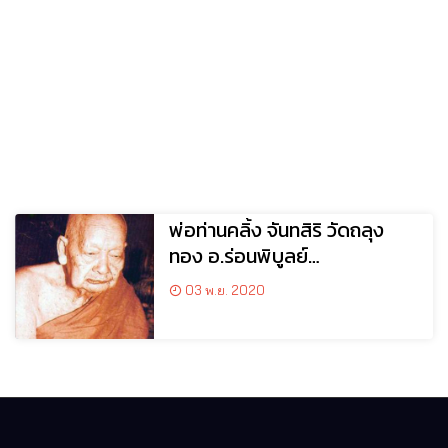
พ่อท่านคลิ้ง จันทสิริ วัดถลุง
ทอง อ.ร่อนพิบูลย์
จ.นครศรีธรรมราช
03 พ.ย. 2020