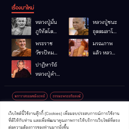
เรื่องมาใหม่
หลวงปู่มั่น
หลวงปู่ชนะ
ภูริทัตโต
อุตตมลาโภ
พระอริยเจ้า
วัดป่าโนน
พระราช
มรณภาพ
ผู้เป็นบิดา
หมากอื๋อ
วัชรปัทม
แล้ว หลวง
ของพระกร
อ.เมือง
คุณ (หลวง
ปู่บุญมา
ปาฏิหาริย์
รมฐาน
จ.มหาสารคาม
ปู่บัวเกตุ
คัมภีรธัมโม
หลวงปู่คำ
ปทุมสิโร)
คะนิง จุล
มรณภาพ
มณี
ฆราวาสจอมขมังเวทย์
ธรรมะพระอริยสงฆ์
แล้ว วัดป่า
ดาราภิรมย์
ประชาสัมพันธ์งานบุญ
ประวัติพระเกจิ
ปาฏิหาริย์พระเกจิ
เว็บไซต์นี้ใช้งานคุ๊กกี้ (Cookies) เพื่อมอบประสบการณ์การใช้งาน
อ.แม่ริม
ปาฏิหาริย์พระเครื่อง
พระธาตุศักดิ์สิทธิ์
ที่ดีให้กับท่าน และเพื่อพัฒนาคุณภาพการให้บริการเว็บไซต์ที่ตรง
จ.เชียงใหม่
ต่อความต้องการของท่านมากยิ่งขึ้น