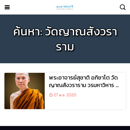
ค้นหา: วัดญาณสังวรา
ราม
พระอาจารย์สุชาติ อภิชาโต วัด
ญาณสังวราราม วรมหาวิหาร อ.
บางละมุง จ. ชลบุรี
27 พ.ย. 2020