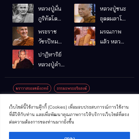
หลวงปู่มั่น
หลวงปู่ชนะ
ภูริทัตโต
อุตตมลาโภ
พระอริยเจ้า
วัดป่าโนน
พระราช
มรณภาพ
ผู้เป็นบิดา
หมากอื๋อ
วัชรปัทม
แล้ว หลวง
ของพระกร
อ.เมือง
คุณ (หลวง
ปู่บุญมา
ปาฏิหาริย์
รมฐาน
จ.มหาสารคาม
ปู่บัวเกตุ
คัมภีรธัมโม
หลวงปู่คำ
ปทุมสิโร)
คะนิง จุล
มรณภาพ
มณี
ฆราวาสจอมขมังเวทย์
ธรรมะพระอริยสงฆ์
แล้ว วัดป่า
ดาราภิรมย์
ประชาสัมพันธ์งานบุญ
ประวัติพระเกจิ
ปาฏิหาริย์พระเกจิ
เว็บไซต์นี้ใช้งานคุ๊กกี้ (Cookies) เพื่อมอบประสบการณ์การใช้งาน
อ.แม่ริม
ปาฏิหาริย์พระเครื่อง
พระธาตุศักดิ์สิทธิ์
ที่ดีให้กับท่าน และเพื่อพัฒนาคุณภาพการให้บริการเว็บไซต์ที่ตรง
จ.เชียงใหม่
ต่อความต้องการของท่านมากยิ่งขึ้น
พระพุทธรูปศักดิ์สิทธิ์
วัดที่สําคัญ
ตกลง