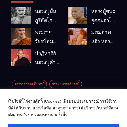
หลวงปู่มั่น
หลวงปู่ชนะ
ภูริทัตโต
อุตตมลาโภ
พระอริยเจ้า
วัดป่าโนน
พระราช
มรณภาพ
ผู้เป็นบิดา
หมากอื๋อ
วัชรปัทม
แล้ว หลวง
ของพระกร
อ.เมือง
คุณ (หลวง
ปู่บุญมา
ปาฏิหาริย์
รมฐาน
จ.มหาสารคาม
ปู่บัวเกตุ
คัมภีรธัมโม
หลวงปู่คำ
ปทุมสิโร)
คะนิง จุล
มรณภาพ
มณี
ฆราวาสจอมขมังเวทย์
ธรรมะพระอริยสงฆ์
แล้ว วัดป่า
ดาราภิรมย์
ประชาสัมพันธ์งานบุญ
ประวัติพระเกจิ
ปาฏิหาริย์พระเกจิ
เว็บไซต์นี้ใช้งานคุ๊กกี้ (Cookies) เพื่อมอบประสบการณ์การใช้งาน
อ.แม่ริม
ปาฏิหาริย์พระเครื่อง
พระธาตุศักดิ์สิทธิ์
ที่ดีให้กับท่าน และเพื่อพัฒนาคุณภาพการให้บริการเว็บไซต์ที่ตรง
จ.เชียงใหม่
ต่อความต้องการของท่านมากยิ่งขึ้น
พระพุทธรูปศักดิ์สิทธิ์
วัดที่สําคัญ