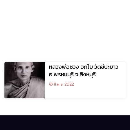
หลวงพ่อซวง อภโย วัดชีปะขาว
อ.พรหมบุรี จ.สิงห์บุรี
11 พ.ย. 2022