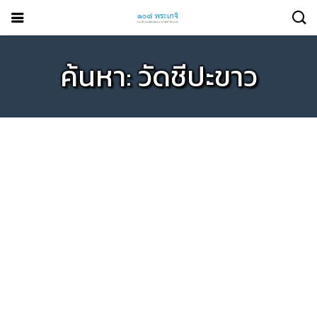
ค้นหา: วัดชีปะขาว