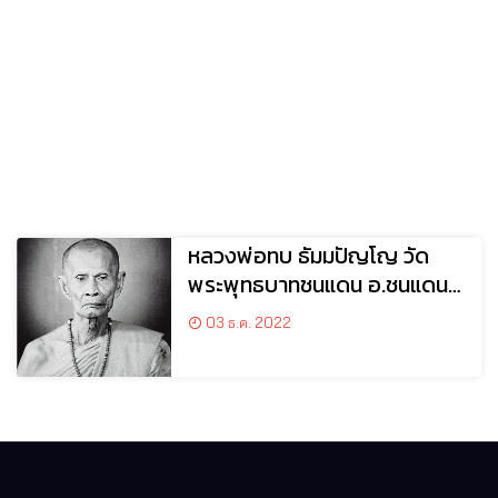
หลวงพ่อทบ ธัมมปัญโญ วัด
พระพุทธบาทชนแดน อ.ชนแดน
จ.เพชรบูรณ์
03 ธ.ค. 2022