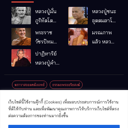
หลวงปู่มั่น
หลวงปู่ชนะ
ภูริทัตโต
อุตตมลาโภ
พระอริยเจ้า
วัดป่าโนน
พระราช
มรณภาพ
ผู้เป็นบิดา
หมากอื๋อ
วัชรปัทม
แล้ว หลวง
ของพระกร
อ.เมือง
คุณ (หลวง
ปู่บุญมา
ปาฏิหาริย์
รมฐาน
จ.มหาสารคาม
ปู่บัวเกตุ
คัมภีรธัมโม
หลวงปู่คำ
ปทุมสิโร)
คะนิง จุล
มรณภาพ
มณี
ฆราวาสจอมขมังเวทย์
ธรรมะพระอริยสงฆ์
แล้ว วัดป่า
ดาราภิรมย์
ประชาสัมพันธ์งานบุญ
ประวัติพระเกจิ
ปาฏิหาริย์พระเกจิ
เว็บไซต์นี้ใช้งานคุ๊กกี้ (Cookies) เพื่อมอบประสบการณ์การใช้งาน
อ.แม่ริม
ปาฏิหาริย์พระเครื่อง
พระธาตุศักดิ์สิทธิ์
ที่ดีให้กับท่าน และเพื่อพัฒนาคุณภาพการให้บริการเว็บไซต์ที่ตรง
จ.เชียงใหม่
ต่อความต้องการของท่านมากยิ่งขึ้น
พระพุทธรูปศักดิ์สิทธิ์
วัดที่สําคัญ