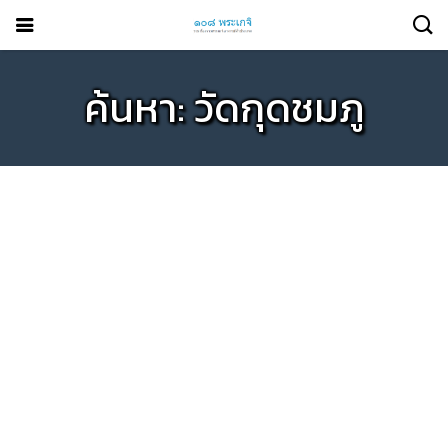
ค้นหา: วัดกุดชมภู