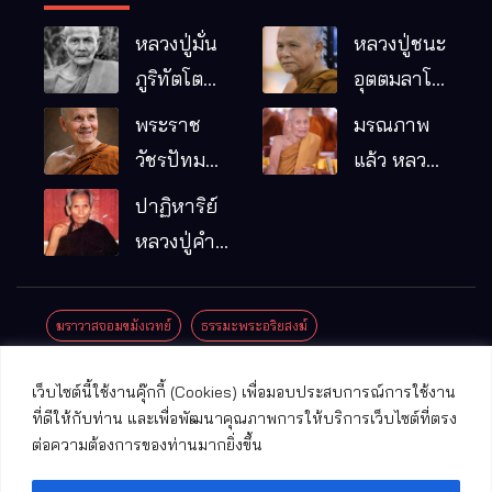
หลวงปู่มั่น
หลวงปู่ชนะ
ภูริทัตโต
อุตตมลาโภ
พระอริยเจ้า
วัดป่าโนน
พระราช
มรณภาพ
ผู้เป็นบิดา
หมากอื๋อ
วัชรปัทม
แล้ว หลวง
ของพระกร
อ.เมือง
คุณ (หลวง
ปู่บุญมา
ปาฏิหาริย์
รมฐาน
จ.มหาสารคาม
ปู่บัวเกตุ
คัมภีรธัมโม
หลวงปู่คำ
ปทุมสิโร)
คะนิง จุล
มรณภาพ
มณี
ฆราวาสจอมขมังเวทย์
ธรรมะพระอริยสงฆ์
แล้ว วัดป่า
ดาราภิรมย์
ประชาสัมพันธ์งานบุญ
ประวัติพระเกจิ
ปาฏิหาริย์พระเกจิ
เว็บไซต์นี้ใช้งานคุ๊กกี้ (Cookies) เพื่อมอบประสบการณ์การใช้งาน
อ.แม่ริม
ปาฏิหาริย์พระเครื่อง
พระธาตุศักดิ์สิทธิ์
ที่ดีให้กับท่าน และเพื่อพัฒนาคุณภาพการให้บริการเว็บไซต์ที่ตรง
จ.เชียงใหม่
ต่อความต้องการของท่านมากยิ่งขึ้น
พระพุทธรูปศักดิ์สิทธิ์
วัดที่สําคัญ