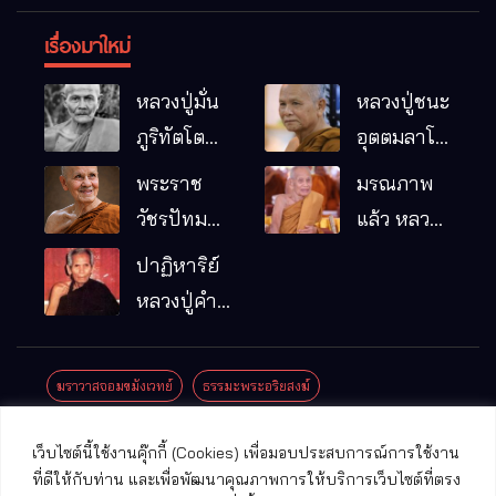
เรื่องมาใหม่
หลวงปู่มั่น
หลวงปู่ชนะ
ภูริทัตโต
อุตตมลาโภ
พระอริยเจ้า
วัดป่าโนน
พระราช
มรณภาพ
ผู้เป็นบิดา
หมากอื๋อ
วัชรปัทม
แล้ว หลวง
ของพระกร
อ.เมือง
คุณ (หลวง
ปู่บุญมา
ปาฏิหาริย์
รมฐาน
จ.มหาสารคาม
ปู่บัวเกตุ
คัมภีรธัมโม
หลวงปู่คำ
ปทุมสิโร)
คะนิง จุล
มรณภาพ
มณี
ฆราวาสจอมขมังเวทย์
ธรรมะพระอริยสงฆ์
แล้ว วัดป่า
ดาราภิรมย์
ประชาสัมพันธ์งานบุญ
ประวัติพระเกจิ
ปาฏิหาริย์พระเกจิ
เว็บไซต์นี้ใช้งานคุ๊กกี้ (Cookies) เพื่อมอบประสบการณ์การใช้งาน
อ.แม่ริม
ปาฏิหาริย์พระเครื่อง
พระธาตุศักดิ์สิทธิ์
ที่ดีให้กับท่าน และเพื่อพัฒนาคุณภาพการให้บริการเว็บไซต์ที่ตรง