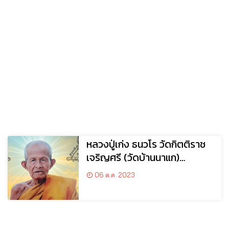
หลวงปู่เก่ง ธนวโร วัดกิตติราช
เจริญศรี (วัดบ้านนาแก)
อ.พิบูลมังสาหาร จ.อุบลราชธานี
06 ต.ค. 2023