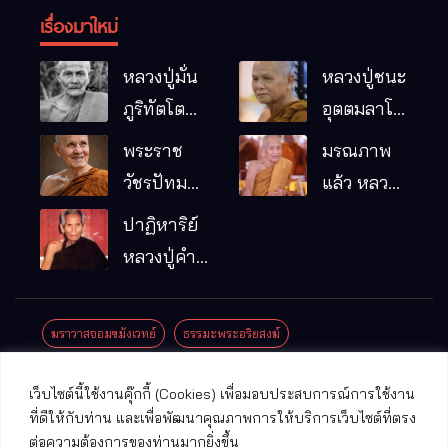
เรื่องมาใหม่
หลวงปู่มั่น
หลวงปู่ชนะ
ภูริทัตโต
อุตตมลาโภ
พระอริยเจ้า
วัดป่าโนน
พระราช
มรณภาพ
ผู้เป็นบิดา
หมากอื๋อ
วัชรปัทม
แล้ว หลวง
ของพระกร
อ.เมือง
คุณ (หลวง
ปู่บุญมา
ปาฏิหาริย์
รมฐาน
จ.มหาสารคาม
ปู่บัวเกตุ
คัมภีรธัมโม
หลวงปู่คำ
ปทุมสิโร)
คะนิง จุล
มรณภาพ
มณี
ฆราวาสจอมขมังเวทย์
ธรรมะพระอริยสงฆ์
แล้ว วัดป่า
ดาราภิรมย์
ประชาสัมพันธ์งานบุญ
ประวัติพระเกจิ
ปาฏิหาริย์พระเกจิ
เว็บไซต์นี้ใช้งานคุ๊กกี้ (Cookies) เพื่อมอบประสบการณ์การใช้งาน
อ.แม่ริม
ปาฏิหาริย์พระเครื่อง
พระธาตุศักดิ์สิทธิ์
ที่ดีให้กับท่าน และเพื่อพัฒนาคุณภาพการให้บริการเว็บไซต์ที่ตรง
จ.เชียงใหม่
ต่อความต้องการของท่านมากยิ่งขึ้น