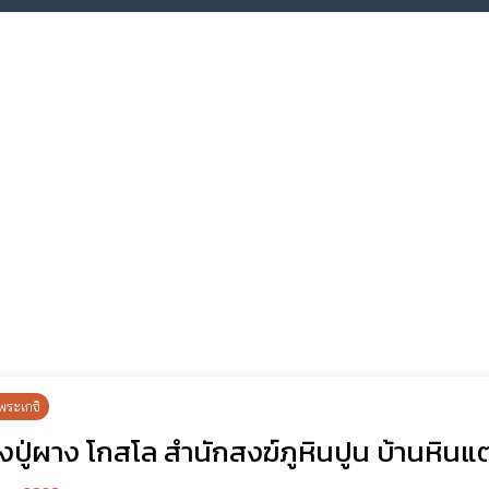
พระเกจิ
งปู่ผาง โกสโล สำนักสงฆ์ภูหินปูน บ้านหิ