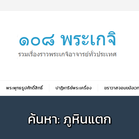
พระพุทธรูปศักดิ์สิทธิ์
ปาฏิหาริย์พระเครื่อง
ฆราวาสจอมขมังเวท
ค้นหา: ภูหินแตก