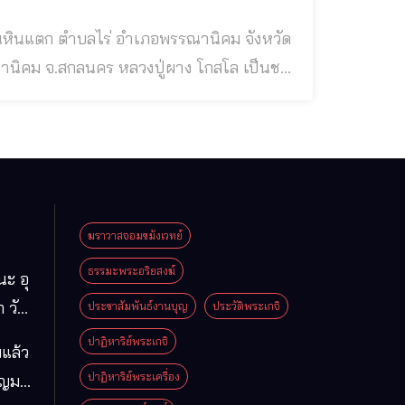
้านหินแตก ตำบลไร่ อำเภอพรรณานิคม จังหวัด
ประชาชนลาว ขณะอายุ ๑๓ ปี ได้บรรพชา ที่บ้านโคกเลาะ อำเภอตระการพืชผล จังหวัดอุบลราชธานี เมื่อเข
ฆราวาสจอมขมังเวทย์
ธรรมะพระอริยสงฆ์
นะ อุ
 วัด
ประชาสัมพันธ์งานบุญ
ประวัติพระเกจิ
มา
ปาฏิหาริย์พระเกจิ
แล้ว
ือง
ปาฏิหาริย์พระเครื่อง
ุญมา
ารคาม