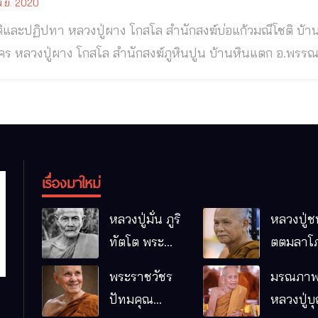
.ย. 2020
ติและปฏิปทา หลวงปู่ผาง โกสโล สำนักสงฆ์บ่อแก้วมณีโชติ บ
สกลนคร หลวงปู่ผาง โกสโล เป็นชาว
เกิดเมื่อปี พ.ศ.๒๔๕๖ ที่เมืองพะลานไช แขวงสะหวันนะเขต สาธารณรัฐประชาธิปไตย
เรื่องมาใหม่
หลวงปู่มั่น ภูริ
หลวงปู่ช
ทัตโต พระ
ตตมลาโภ
อริยเจ้าผู้เป็น
ป่าโนนห
พระราชวัชร
มรณภาพ
บิดาของ
กอื๋อ อ.เม
ปัทมคุณ
หลวงปู่บ
พระกรรมฐาน
จ.มหาส