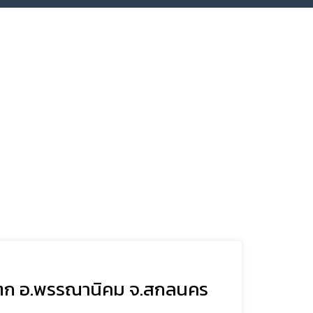
นแตก อ.พรรณานิคม จ.สกลนคร