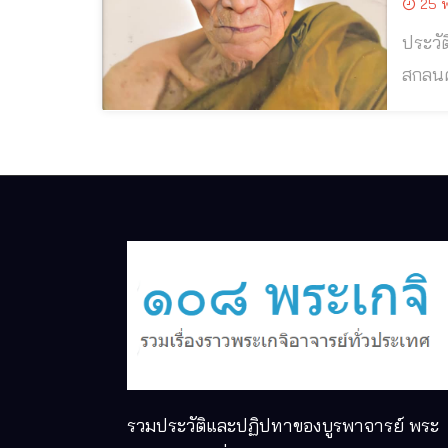
25 พ
ประวั
สกลนคร หลวงปู่ผาง โกสโล สำนักสงฆ์ภูหินปูน บ้านหินแตก อ.พรรณานิคม จ.
ลาว เดิมชื่อ ผาง สิงอ่อน 
รวมประวัติและปฏิปทาของบูรพาจารย์ พระ