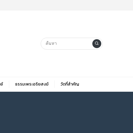
ย์
ธรรมะพระอริยสงฆ์
วัดที่สําคัญ