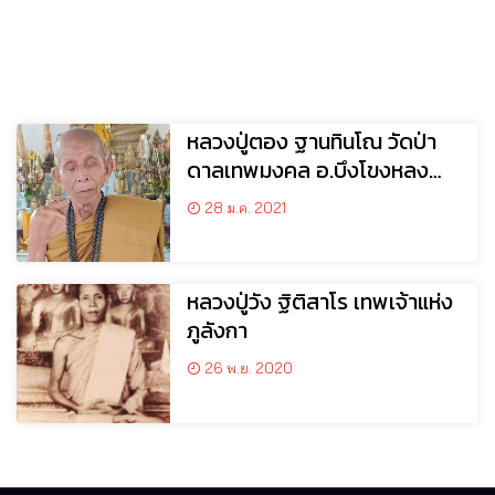
หลวงปู่ตอง ฐานทินโณ วัดป่า
ดาลเทพมงคล อ.บึงโขงหลง
จ.บึงกาฬ
28 ม.ค. 2021
หลวงปู่วัง ฐิติสาโร เทพเจ้าแห่ง
ภูลังกา
26 พ.ย. 2020