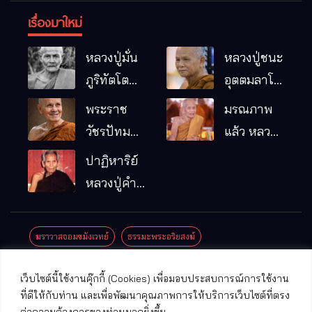
เรื่องมาใหม่
หลวงปู่มั่น
หลวงปู่ชนะ
ภูริทัตโต
อุตตมลาโภ
พระอริยเจ้า
วัดป่าโนน
พระราช
มรณภาพ
ผู้เป็นบิดา
หมากอื๋อ
วัชรปัทม
แล้ว หลวง
ของพระกร
อ.เมือง
คุณ (หลวง
ปู่บุญมา
ปาฏิหาริย์
รมฐาน
จ.มหาสารคาม
ปู่บัวเกตุ
คัมภีรธัมโม
หลวงปู่คำ
ปทุมสิโร)
คะนิง จุล
มรณภาพ
มณี
ฆราวาสจอมขมังเวทย์
ธรรมะพระอริยสงฆ์
แล้ว วัดป่า
ดาราภิรมย์
ประชาสัมพันธ์งานบุญ
ประวัติพระเกจิ
ปาฏิหาริย์พระเกจิ
เว็บไซต์นี้ใช้งานคุ๊กกี้ (Cookies) เพื่อมอบประสบการณ์การใช้งาน
อ.แม่ริม
ปาฏิหาริย์พระเครื่อง
พระธาตุศักดิ์สิทธิ์
ที่ดีให้กับท่าน และเพื่อพัฒนาคุณภาพการให้บริการเว็บไซต์ที่ตรง
จ.เชียงใหม่
ต่อความต้องการของท่านมากยิ่งขึ้น