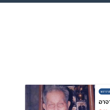
ฆราวาส
อาจา