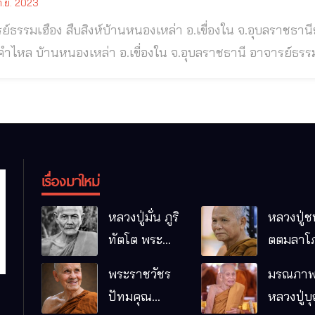
.ย. 2023
ย์ธรรมเฮือง สืบสิงห์บ้านหนองเหล่า อ.เขื่องใน จ.อุบลราชธานี
 บ้านหนองเหล่า อ.เขื่องใน จ.อุบลราชธานี อาจารย์ธรรมเฮือง สืบสิงห์ ฆราวาสจอมขมังเวทย์แห่งแดน
นหนองเหล่า อ.เขื่องใน จ.อุบลราชธานี ธรรมเฮือง คำไหล บ้านหนองเหล่า อ.เขื่องใน จ.อุบลราชธานี
ูใหญ่สายวิชาธรรมบรรลุ ธรรมส่อง๑๐๘ ธรรมห้องน้อย ธรรมห้
เรื่องมาใหม่
หลวงปู่มั่น ภูริ
หลวงปู่ช
ทัตโต พระ
ตตมลาโภ
อริยเจ้าผู้เป็น
ป่าโนนห
พระราชวัชร
มรณภาพ
บิดาของ
กอื๋อ อ.เม
ปัทมคุณ
หลวงปู่บ
พระกรรมฐาน
จ.มหาส