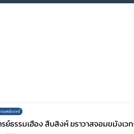
จอมขมังเวทย์
รย์ธรรมเฮือง สืบสิงห์ ฆราวาสจอมขมังเวทย