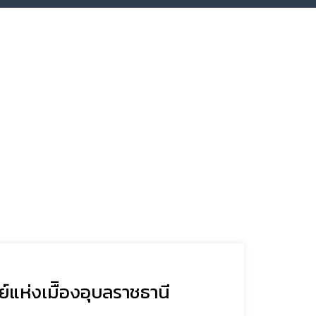
์แห่งเมืิองอุบลราชธานี