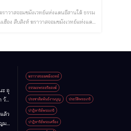
ฆราวาสจอมขมังเวทย์แห่งแดนอีสานใต้ ธรรม
องหลวง ธรรมพระเจ้าองค์เดียว
ฆราวาสจอมขมังเวทย์
ธรรมะพระอริยสงฆ์
นะ อุ
 วัด
ประชาสัมพันธ์งานบุญ
ประวัติพระเกจิ
มา
ปาฏิหาริย์พระเกจิ
แล้ว
ือง
ปาฏิหาริย์พระเครื่อง
ุญมา
ารคาม