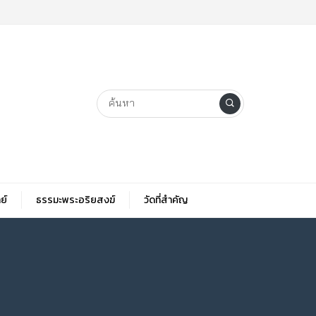
ย์
ธรรมะพระอริยสงฆ์
วัดที่สําคัญ