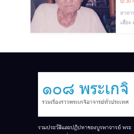
30 ก
อาจาร
เฮือง คำไหล
อีสานใต้ บ้า
บรมคร
รวมประวัติและปฏิปทาของบูรพาจารย์ พระ