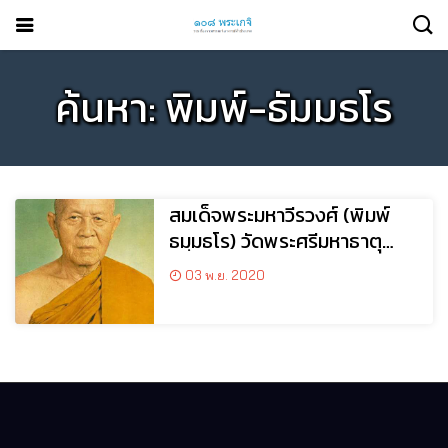
ค้นหา: พิมพ์-ธัมมธโร
สมเด็จพระมหาวีรวงศ์ (พิมพ์
ธมฺมธโร) วัดพระศรีมหาธาตุ
วรมหาวิหาร กรุงเทพฯ
03 พ.ย. 2020