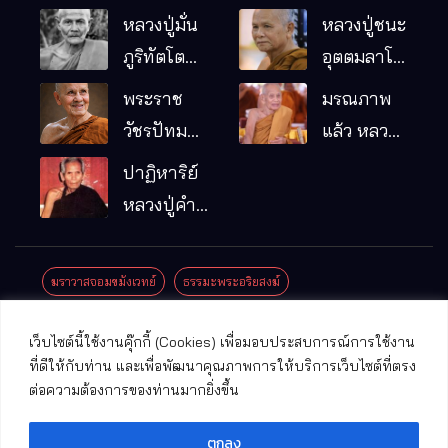
หลวงปู่มั่น
หลวงปู่ชนะ
ภูริทัตโต
อุตตมลาโภ
พระอริยเจ้า
วัดป่าโนน
พระราช
มรณภาพ
ผู้เป็นบิดา
หมากอื๋อ
วัชรปัทม
แล้ว หลวง
ของพระกร
อ.เมือง
คุณ (หลวง
ปู่บุญมา
ปาฏิหาริย์
รมฐาน
จ.มหาสารคาม
ปู่บัวเกตุ
คัมภีรธัมโม
หลวงปู่คำ
ปทุมสิโร)
คะนิง จุล
มรณภาพ
มณี
ฆราวาสจอมขมังเวทย์
ธรรมะพระอริยสงฆ์
แล้ว วัดป่า
ดาราภิรมย์
ประชาสัมพันธ์งานบุญ
ประวัติพระเกจิ
ปาฏิหาริย์พระเกจิ
เว็บไซต์นี้ใช้งานคุ๊กกี้ (Cookies) เพื่อมอบประสบการณ์การใช้งาน
อ.แม่ริม
ปาฏิหาริย์พระเครื่อง
พระธาตุศักดิ์สิทธิ์
ที่ดีให้กับท่าน และเพื่อพัฒนาคุณภาพการให้บริการเว็บไซต์ที่ตรง
จ.เชียงใหม่
ต่อความต้องการของท่านมากยิ่งขึ้น
พระพุทธรูปศักดิ์สิทธิ์
วัดที่สําคัญ
ตกลง