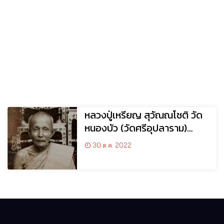
หลวงปู่เหรียญ สุวัณณโชติ วัด
หนองบัว (วัดศรีอุปลาราม)
อ.เมือง จ.กาญจนบุรี
30 ต.ค. 2022