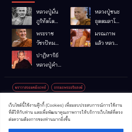
หลวงปู่มั่น
หลวงปู่ชนะ
ภูริทัตโต
อุตตมลาโภ
พระอริยเจ้า
วัดป่าโนน
พระราช
มรณภาพ
ผู้เป็นบิดา
หมากอื๋อ
วัชรปัทม
แล้ว หลวง
ของพระกร
อ.เมือง
คุณ (หลวง
ปู่บุญมา
ปาฏิหาริย์
รมฐาน
จ.มหาสารคาม
ปู่บัวเกตุ
คัมภีรธัมโม
หลวงปู่คำ
ปทุมสิโร)
คะนิง จุล
มรณภาพ
มณี
ฆราวาสจอมขมังเวทย์
ธรรมะพระอริยสงฆ์
แล้ว วัดป่า
ดาราภิรมย์
ประชาสัมพันธ์งานบุญ
ประวัติพระเกจิ
ปาฏิหาริย์พระเกจิ
เว็บไซต์นี้ใช้งานคุ๊กกี้ (Cookies) เพื่อมอบประสบการณ์การใช้งาน
อ.แม่ริม
ปาฏิหาริย์พระเครื่อง
พระธาตุศักดิ์สิทธิ์
ที่ดีให้กับท่าน และเพื่อพัฒนาคุณภาพการให้บริการเว็บไซต์ที่ตรง
จ.เชียงใหม่
ต่อความต้องการของท่านมากยิ่งขึ้น
พระพุทธรูปศักดิ์สิทธิ์
วัดที่สําคัญ