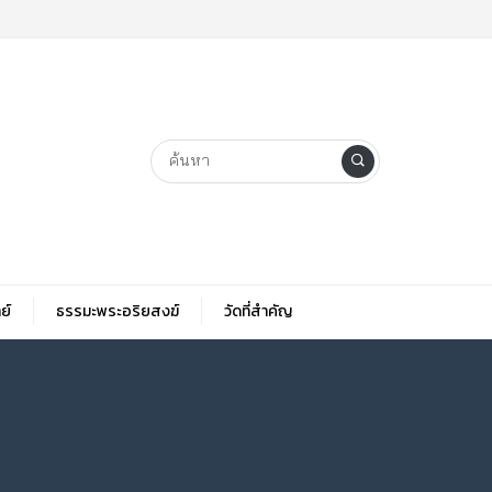
ย์
ธรรมะพระอริยสงฆ์
วัดที่สําคัญ