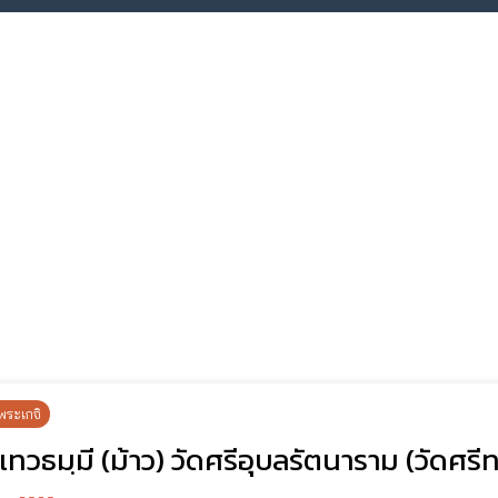
พระเกจิ
เทวธมฺมี (ม้าว) วัดศรีอุบลรัตนาราม (วัดศรี