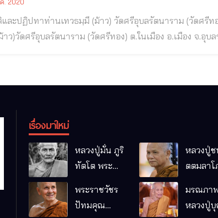
.ค. 2020
่านเทวธมฺมี (ม้าว) วัดศรีอุบลรัตนาราม (วัดศรีทอง)ต.ในเมือง อ.เมือง จ.อุบลราชธานี ท่านเทว
้าว)วัดศรีอุบลรัตนาราม (วัดศรีทอง) ต.ในเมือง อ.เมือง จ.อุบลราชธานี ◎ ชาติภูมิท่านเจ้าค
(ม้าว) หรือ ท่านเทวธมฺมี (ม้าว) นามเดิม ม้าว เกิด วัน เดือ
๖๑ ที่คุ้มเหนือ ในเมืองอุบลราชธานี เป็นผู้มีรูปร่างสัณฐาน ส
เรื่องมาใหม่
หลวงปู่มั่น ภูริ
หลวงปู่ช
ทัตโต พระ
ตตมลาโภ
อริยเจ้าผู้เป็น
ป่าโนนห
พระราชวัชร
มรณภาพ
บิดาของ
กอื๋อ อ.เม
ปัทมคุณ
หลวงปู่บ
พระกรรมฐาน
จ.มหาส