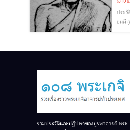
10 ธ
ประวัติและปฏิปทาท
ธมฺมี (ม
เถระ 
พ.ศ.๒๓
รวมประวัติและปฏิปทาของบูรพาจารย์ พระ