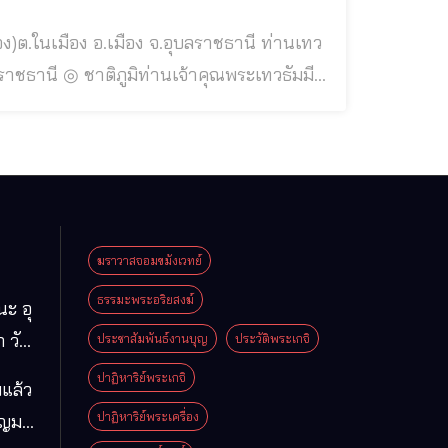
ุณพระเทวธัมมี
นใดไม่ปรากฏหลักฐานทราบเฉพาะปีเกิด คือ
ันทัด ผิวขาว
ฆราวาสจอมขมังเวทย์
ธรรมะพระอริยสงฆ์
นะ อุ
 วัด
ประชาสัมพันธ์งานบุญ
ประวัติพระเกจิ
มา
ปาฏิหาริย์พระเกจิ
แล้ว
ือง
ปาฏิหาริย์พระเครื่อง
ุญมา
ารคาม