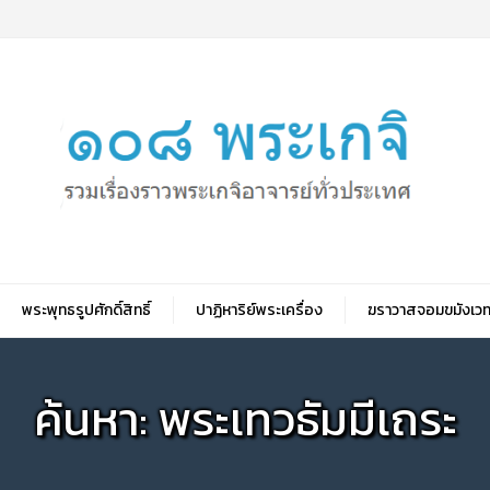
พระพุทธรูปศักดิ์สิทธิ์
ปาฏิหาริย์พระเครื่อง
ฆราวาสจอมขมังเวท
ค้นหา: พระเทวธัมมีเถระ