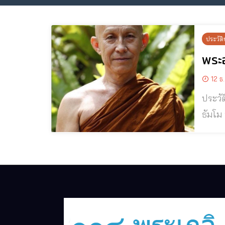
ประวัติ
พระอ
12 ธ
ประวัติและปฏิ
ธัมโม ท่านพระอาจารย์สุธรรม สุธัมโม รับภาระบริหารดูแลรักษาวัดป่าหนองไผ่นี้ นับตั้งแต่ปี พ.ศ.๒๕๒๔ โดยเหตุที่
วัดป่
บ้านตา