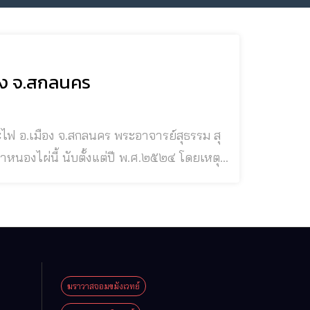
ือง จ.สกลนคร
์พระหลวงตามหาบัว ญาณสัมปันโน แห่งวัดป่า
รปฏิบัติเคร่งครัดตาม
ฆราวาสจอมขมังเวทย์