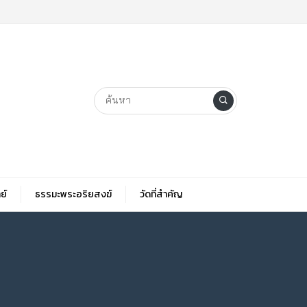
ย์
ธรรมะพระอริยสงฆ์
วัดที่สําคัญ