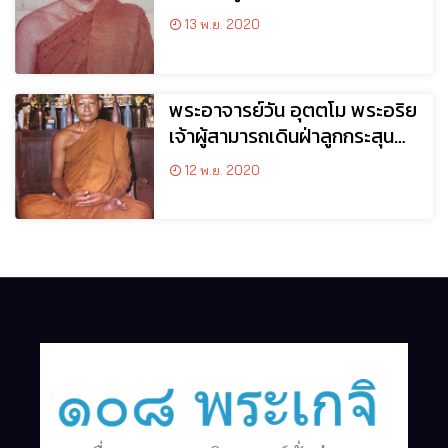
วิมุติธรรม
13 พ.ย. 2020
พระอาจารย์วัน อุตตโม พระอริย
เจ้าผู้สามารถเดินฝ่าลูกกระสุนปืน
ได้
12 พ.ย. 2020