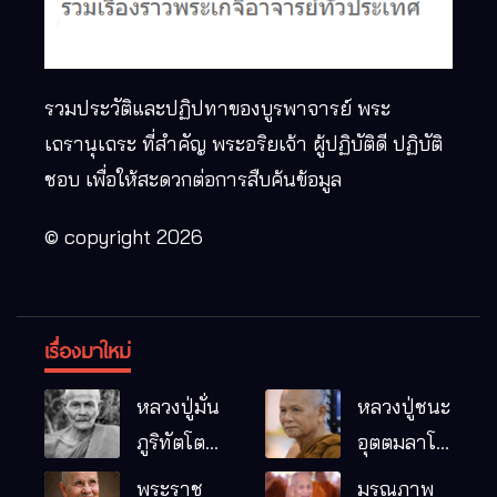
รวมประวัติและปฏิปทาของบูรพาจารย์ พระ
เถรานุเถระ ที่สำคัญ พระอริยเจ้า ผู้ปฏิบัติดี ปฏิบัติ
ชอบ เพื่อให้สะดวกต่อการสืบค้นข้อมูล
© copyright 2026
เรื่องมาใหม่
หลวงปู่มั่น
หลวงปู่ชนะ
ภูริทัตโต
อุตตมลาโภ
พระอริยเจ้า
วัดป่าโนน
พระราช
มรณภาพ