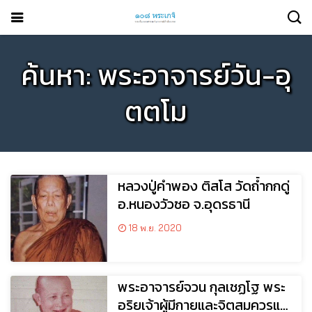
ค้นหา: พระอาจารย์วัน-อุ
ตตโม
หลวงปู่คำพอง ติสโส วัดถ้ำกกดู่
อ.หนองวัวซอ จ.อุดรธานี
18 พ.ย. 2020
พระอาจารย์จวน กุลเชฏโฐ พระ
อริยเจ้าผู้มีกายและจิตสมควรแก่