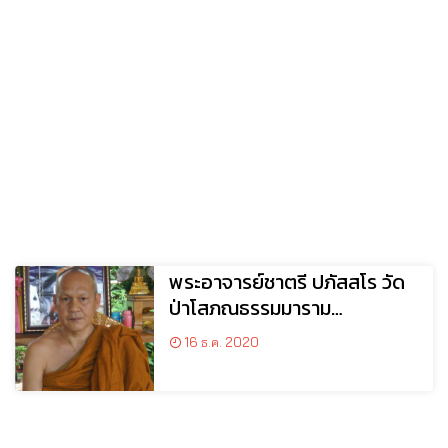
พระอาจารย์ชาตรี ปภัสสโร วัด
ป่าโสภณธรรมมาราม
อ.วานรนิวาส จ.สกลนคร
16 ธ.ค. 2020