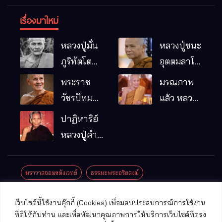
เรื่องมาใหม่
หลวงปู่มั่น
หลวงปู่ชนะ
ภูริทัตโต
อุตตมลาโภ
พระอริยเจ้า
วัดป่าโนน
พระราช
มรณภาพ
ผู้เป็นบิดา
หมากอื๋อ
วัชรปัทม
แล้ว หลวง
ของพระกร
อ.เมือง
คุณ (หลวง
ปู่บุญมา
ปาฏิหาริย์
รมฐาน
จ.มหาสารคาม
ปู่บัวเกตุ
คัมภีรธัมโม
หลวงปู่คำ
ปทุมสิโร)
คะนิง จุล
มรณภาพ
มณี
ฆราวาสจอมขมังเวทย์
ธรรมะพระอริยสงฆ์
แล้ว วัดป่า
ดาราภิรมย์
ประชาสัมพันธ์งานบุญ
ประวัติพระเกจิ
ปาฏิหาริย์พระเกจิ
เว็บไซต์นี้ใช้งานคุ๊กกี้ (Cookies) เพื่อมอบประสบการณ์การใช้งาน
อ.แม่ริม
ปาฏิหาริย์พระเครื่อง
พระธาตุศักดิ์สิทธิ์
ที่ดีให้กับท่าน และเพื่อพัฒนาคุณภาพการให้บริการเว็บไซต์ที่ตรง