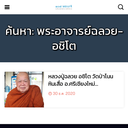
ค้นหา: พระอาจารย์ฉลวย-
อชิโต
หลวงปู่ฉลวย อชิโต วัดป่าโนน
หินเสื่อ อ.ศรีเชียงใหม่
จ.หนองคาย
30 ธ.ค. 2020