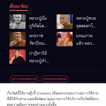
เรื่องมาใหม่
หลวงปู่มั่น
หลวงปู่ชนะ
ภูริทัตโต
อุตตมลาโภ
พระอริยเจ้า
วัดป่าโนน
พระราช
มรณภาพ
ผู้เป็นบิดา
หมากอื๋อ
วัชรปัทม
แล้ว หลวง
ของพระกร
อ.เมือง
คุณ (หลวง
ปู่บุญมา
ปาฏิหาริย์
รมฐาน
จ.มหาสารคาม
ปู่บัวเกตุ
คัมภีรธัมโม
หลวงปู่คำ
ปทุมสิโร)
คะนิง จุล
มรณภาพ
มณี
ฆราวาสจอมขมังเวทย์
ธรรมะพระอริยสงฆ์
แล้ว วัดป่า
ดาราภิรมย์
ประชาสัมพันธ์งานบุญ
ประวัติพระเกจิ
ปาฏิหาริย์พระเกจิ
เว็บไซต์นี้ใช้งานคุ๊กกี้ (Cookies) เพื่อมอบประสบการณ์การใช้งาน
อ.แม่ริม
ปาฏิหาริย์พระเครื่อง
พระธาตุศักดิ์สิทธิ์
ที่ดีให้กับท่าน และเพื่อพัฒนาคุณภาพการให้บริการเว็บไซต์ที่ตรง
จ.เชียงใหม่
ต่อความต้องการของท่านมากยิ่งขึ้น