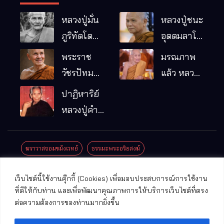
หลวงปู่มั่น
หลวงปู่ชนะ
ภูริทัตโต
อุตตมลาโภ
พระอริยเจ้า
วัดป่าโนน
พระราช
มรณภาพ
ผู้เป็นบิดา
หมากอื๋อ
วัชรปัทม
แล้ว หลวง
ของพระกร
อ.เมือง
คุณ (หลวง
ปู่บุญมา
ปาฏิหาริย์
รมฐาน
จ.มหาสารคาม
ปู่บัวเกตุ
คัมภีรธัมโม
หลวงปู่คำ
ปทุมสิโร)
คะนิง จุล
มรณภาพ
มณี
ฆราวาสจอมขมังเวทย์
ธรรมะพระอริยสงฆ์
แล้ว วัดป่า
ดาราภิรมย์
ประชาสัมพันธ์งานบุญ
ประวัติพระเกจิ
ปาฏิหาริย์พระเกจิ
เว็บไซต์นี้ใช้งานคุ๊กกี้ (Cookies) เพื่อมอบประสบการณ์การใช้งาน
อ.แม่ริม
ปาฏิหาริย์พระเครื่อง
พระธาตุศักดิ์สิทธิ์
ที่ดีให้กับท่าน และเพื่อพัฒนาคุณภาพการให้บริการเว็บไซต์ที่ตรง
จ.เชียงใหม่
ต่อความต้องการของท่านมากยิ่งขึ้น
พระพุทธรูปศักดิ์สิทธิ์
วัดที่สําคัญ