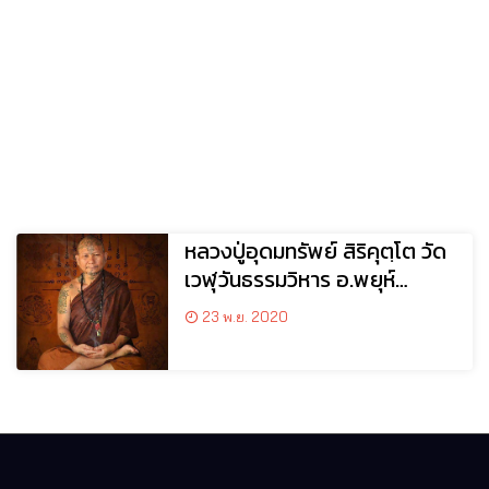
หลวงปู่อุดมทรัพย์ สิริคุตฺโต วัด
เวฬุวันธรรมวิหาร อ.พยุห์
จ.ศรีสะเกษ
23 พ.ย. 2020