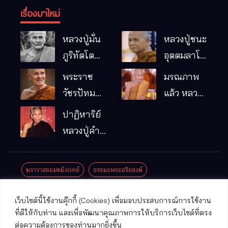
เรื่องมาใหม่
หลวงปู่มั่น
หลวงปู่ชนะ
ภูริทัตโต
อุตตมลาโภ
พระอริยเจ้า
วัดป่าโนน
พระราช
มรณภาพ
ผู้เป็นบิดา
หมากอื๋อ
วัชรปัทม
แล้ว หลวง
ของพระกร
อ.เมือง
คุณ (หลวง
ปู่บุญมา
ปาฏิหาริย์
รมฐาน
จ.มหาสารคาม
ปู่บัวเกตุ
คัมภีรธัมโม
หลวงปู่คำ
ปทุมสิโร)
คะนิง จุล
มรณภาพ
มณี
ฆราวาสจอมขมังเวทย์
ธรรมะพระอริยสงฆ์
แล้ว วัดป่า
ดาราภิรมย์
ประชาสัมพันธ์งานบุญ
ประวัติพระเกจิ
ปาฏิหาริย์พระเกจิ
เว็บไซต์นี้ใช้งานคุ๊กกี้ (Cookies) เพื่อมอบประสบการณ์การใช้งาน
อ.แม่ริม
ปาฏิหาริย์พระเครื่อง
พระธาตุศักดิ์สิทธิ์
ที่ดีให้กับท่าน และเพื่อพัฒนาคุณภาพการให้บริการเว็บไซต์ที่ตรง
จ.เชียงใหม่
ต่อความต้องการของท่านมากยิ่งขึ้น