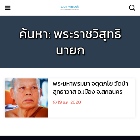
ค้นหา: พระราชวิสุทธิ
นายก
พระมหาพรมมา จตฺตภโย วัดป่า
สุทธาวาส อ.เมือง จ.สกลนคร
19 ธ.ค. 2020