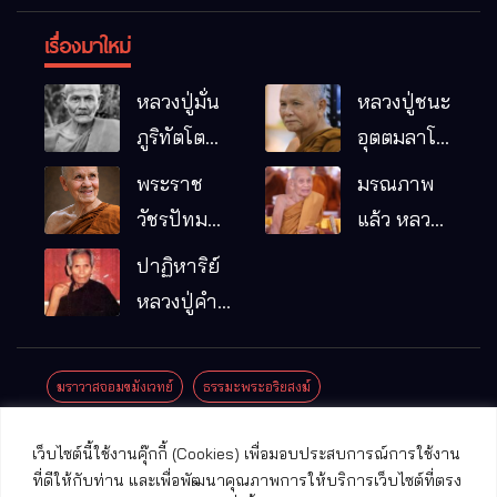
เรื่องมาใหม่
หลวงปู่มั่น
หลวงปู่ชนะ
ภูริทัตโต
อุตตมลาโภ
พระอริยเจ้า
วัดป่าโนน
พระราช
มรณภาพ
ผู้เป็นบิดา
หมากอื๋อ
วัชรปัทม
แล้ว หลวง
ของพระกร
อ.เมือง
คุณ (หลวง
ปู่บุญมา
ปาฏิหาริย์
รมฐาน
จ.มหาสารคาม
ปู่บัวเกตุ
คัมภีรธัมโม
หลวงปู่คำ
ปทุมสิโร)
คะนิง จุล
มรณภาพ
มณี
ฆราวาสจอมขมังเวทย์
ธรรมะพระอริยสงฆ์
แล้ว วัดป่า
ดาราภิรมย์
ประชาสัมพันธ์งานบุญ
ประวัติพระเกจิ
ปาฏิหาริย์พระเกจิ
เว็บไซต์นี้ใช้งานคุ๊กกี้ (Cookies) เพื่อมอบประสบการณ์การใช้งาน
อ.แม่ริม
ปาฏิหาริย์พระเครื่อง
พระธาตุศักดิ์สิทธิ์
ที่ดีให้กับท่าน และเพื่อพัฒนาคุณภาพการให้บริการเว็บไซต์ที่ตรง