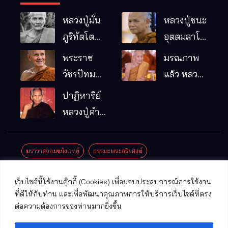
หลวงปู่มั่น
หลวงปู่ชนะ
ภูริทัตโต
อุตตมลาโภ
พระอริยเจ้า
วัดป่าโนน
พระราช
มรณภาพ
ผู้เป็นบิดา
หมากอื๋อ
วัชรปัทม
แล้ว หลวง
ของพระกร
อ.เมือง
คุณ (หลวง
ปู่บุญมา
ปาฏิหาริย์
รมฐาน
จ.มหาสารคาม
ปู่บัวเกตุ
คัมภีรธัมโม
หลวงปู่คำ
ปทุมสิโร)
คะนิง จุล
มรณภาพ
มณี
ฆราวาสจอมขมังเวทย์
ธรรมะพระอริยสงฆ์
แล้ว วัดป่า
ดาราภิรมย์
ประชาสัมพันธ์งานบุญ
ประวัติพระเกจิ
ปาฏิหาริย์พระเกจิ
เว็บไซต์นี้ใช้งานคุ๊กกี้ (Cookies) เพื่อมอบประสบการณ์การใช้งาน
อ.แม่ริม
ปาฏิหาริย์พระเครื่อง
พระธาตุศักดิ์สิทธิ์
ที่ดีให้กับท่าน และเพื่อพัฒนาคุณภาพการให้บริการเว็บไซต์ที่ตรง
จ.เชียงใหม่
ต่อความต้องการของท่านมากยิ่งขึ้น
พระพุทธรูปศักดิ์สิทธิ์
วัดที่สําคัญ