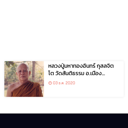
หลวงปู่มหาทองอินทร์ กุสลจิต
โต วัดสันติธรรม อ.เมือง
จ.เชียงใหม่
03 ธ.ค. 2020