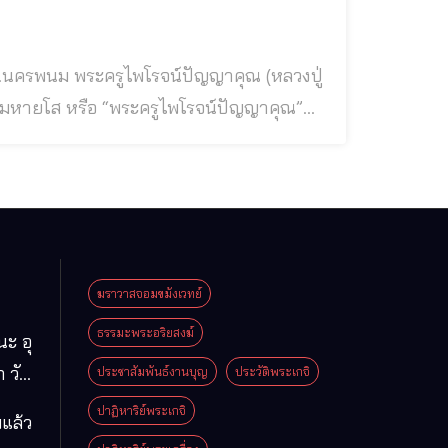
นากัมมัฏฐาน พระเกจิอาจารย์อีกรูปที่ชาว
มหายโส เป็นลูกศิษย์ที่ร่วมธุดงค์ในกองทัพธรรม อุปัฏฐากรั
ฆราวาสจอมขมังเวทย์
ธรรมะพระอริยสงฆ์
นะ อุ
 วัด
ประชาสัมพันธ์งานบุญ
ประวัติพระเกจิ
มา
ปาฏิหาริย์พระเกจิ
แล้ว
ือง