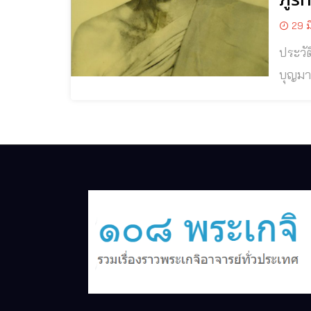
29 ม
ประวัติและปฏิป
บุญมา มหายโ
อดีตเ