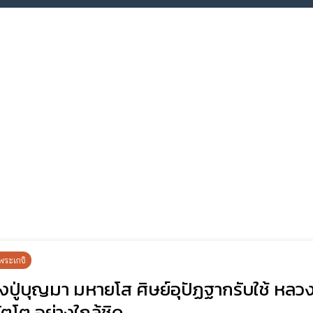
พระเกจิ
ปู่บุญมา มหายโส ศิษย์อุปัฏฐากรับใช้ หลวงปู
ทัตโต อย่างใกล้ชิด