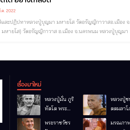
ี.ค. 2022
ทาหลวงปู่บุญมา มหายโส วัดอรัญญิกาวาสอ.เมือง จ.นครพนม พระครูไพโรจน์ปัญญาคุณ (หลวงปู่
ส) วัดอรัญญิกาวาส อ.เมือง จ.นครพนม หลวงปู่บุญมา มหายโส หรือ “พระครูไพโรจน์ปัญญาคุณ”
จ้าอาวาสวัดอรัญญิกาวาส อ.เมือง จ.นครพนม พระป่าสายวิปัสส
นครพนมต่างเคารพเลื่อมใสศรัทธา หลวงปู่บุญมา 
เรื่องมาใหม่
หลวงปู่มั่น ภูริ
หลวงปู่ช
ทัตโต พระ
ตตมลาโภ
อริยเจ้าผู้เป็น
ป่าโนนห
พระราชวัชร
มรณภาพ
บิดาของ
กอื๋อ อ.เม