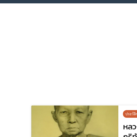
ประวัติ
หลวง
ภูริ