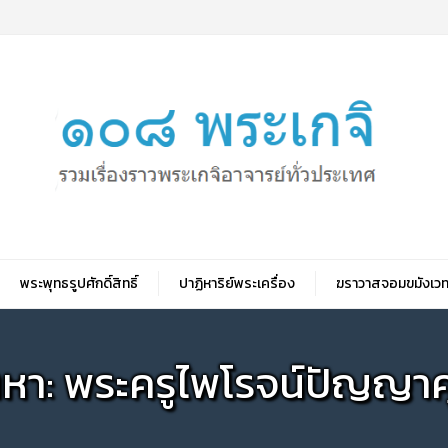
พระพุทธรูปศักดิ์สิทธิ์
ปาฏิหาริย์พระเครื่อง
ฆราวาสจอมขมังเวท
นหา: พระครูไพโรจน์ปัญญา