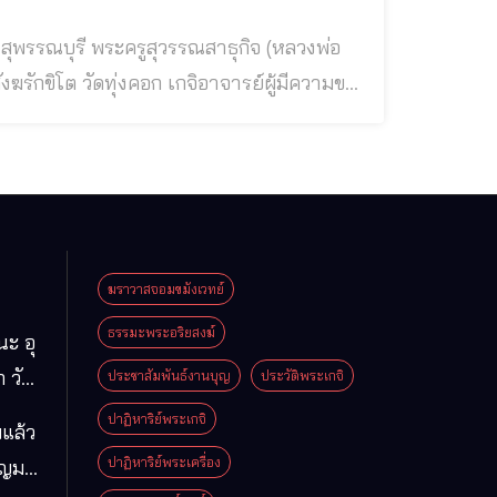
ฆราวาสจอมขมังเวทย์
ธรรมะพระอริยสงฆ์
นะ อุ
 วัด
ประชาสัมพันธ์งานบุญ
ประวัติพระเกจิ
มา
ปาฏิหาริย์พระเกจิ
แล้ว
ือง
ปาฏิหาริย์พระเครื่อง
ุญมา
ารคาม