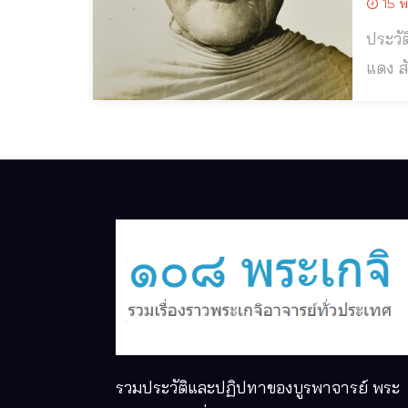
15 พ
ประวัติและปฏิป
แดง สังฆรักขิ
ผู้สืบสายพ
รักขิโ
รวมประวัติและปฏิปทาของบูรพาจารย์ พระ