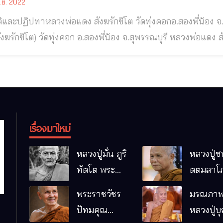
.ย. 2022
ทาหลวงพ่อแดง สังฆรักขิโต วัดทุ่งคอกอ.สองพี่น้อง จ.สุพรรณบุรี พระครูสุวรรณสาธุกิจ (หลวงพ่อ
โต) วัดทุ่งคอก อ.สองพี่น้อง จ.สุพรรณบุรี หลวงพ่อแดง สังฆรักขิโต วัดทุ่งคอก เกจิอาจารย์ผู้มีความขลัง
ุทธาคม หลวงพ่อเหนี่ยง วัดสองพี่น้อง จ.สุพรรณบุรี ◉ ชาติภูมิพระครูสุวรรณสาธุกิจ (หลวงพ่อแดง สังฆ
ต) นามเดิมชื่อ “แดง ใจกล้า” เกิดวันศุกร์ที่ ๑๑ มิถุนายน พ.ศ.๒
เรื่องมาใหม่
หลวงปู่มั่น ภูริ
หลวงปู่ช
ทัตโต พระ
ตตมลาโภ
อริยเจ้าผู้เป็น
ป่าโนนห
พระราชวัชร
มรณภาพ
บิดาของ
กอื๋อ อ.เม
ปัทมคุณ
หลวงปู่บ
พระกรรมฐาน
จ.มหาส