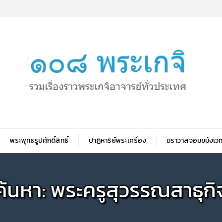
พระพุทธรูปศักดิ์สิทธิ์
ปาฏิหาริย์พระเครื่อง
ฆราวาสจอมขมังเวท
ค้นหา: พระครูสุวรรณสาธุกิ