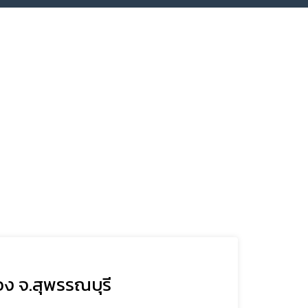
อง จ.สุพรรณบุรี