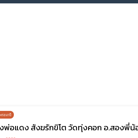
พระเกจิ
พ่อแดง สังฆรักขิโต วัดทุ่งคอก อ.สองพี่น้