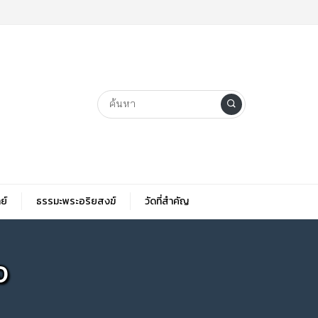
ย์
ธรรมะพระอริยสงฆ์
วัดที่สําคัญ
จ