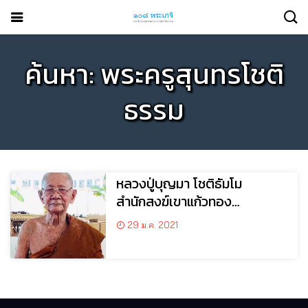
ค้นหา: พระครูสุนทรโชติ
ธรรม
หลวงปู่บุญมา โชติธัมโม
สำนักสงฆ์เขาแก้วทอง
อ.กบินทร์บุรี จ.ปราจีนบุรี
29 ม.ค. 2021