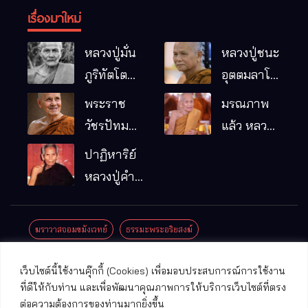
เรื่องมาใหม่
หลวงปู่มั่น
หลวงปู่ชนะ
ภูริทัตโต
อุตตมลาโภ
พระอริยเจ้า
วัดป่าโนน
พระราช
มรณภาพ
ผู้เป็นบิดา
หมากอื๋อ
วัชรปัทม
แล้ว หลวง
ของพระกร
อ.เมือง
คุณ (หลวง
ปู่บุญมา
ปาฏิหาริย์
รมฐาน
จ.มหาสารคาม
ปู่บัวเกตุ
คัมภีรธัมโม
หลวงปู่คำ
ปทุมสิโร)
คะนิง จุล
มรณภาพ
มณี
ฆราวาสจอมขมังเวทย์
ธรรมะพระอริยสงฆ์
แล้ว วัดป่า
ดาราภิรมย์
ประชาสัมพันธ์งานบุญ
ประวัติพระเกจิ
ปาฏิหาริย์พระเกจิ
เว็บไซต์นี้ใช้งานคุ๊กกี้ (Cookies) เพื่อมอบประสบการณ์การใช้งาน
อ.แม่ริม
ปาฏิหาริย์พระเครื่อง
พระธาตุศักดิ์สิทธิ์
ที่ดีให้กับท่าน และเพื่อพัฒนาคุณภาพการให้บริการเว็บไซต์ที่ตรง
จ.เชียงใหม่
ต่อความต้องการของท่านมากยิ่งขึ้น