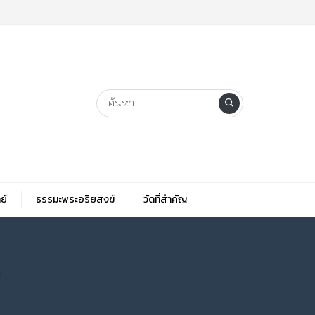
ย์
ธรรมะพระอริยสงฆ์
วัดที่สําคัญ