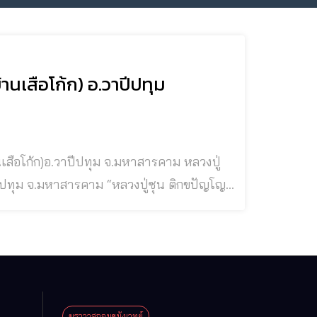
นเสือโก้ก) อ.วาปีปทุม
าม “หลวงปู่ซุน ติกขปัญโญ”
ทุม จ.มหาสารคาม เป็นพระเกจิอาจารย์ยุคเก่าที่
ีที่ผ่านม
ฆราวาสจอมขมังเวทย์