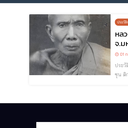
ประวัติ
หลวง
จ.ม
01 ก
ประวัติและปฏิปท
ซุน ติก
หรือ “
เรืองว