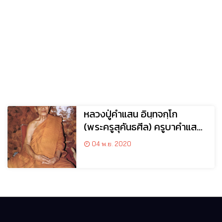
หลวงปู่คำแสน อินฺทจกฺโก
(พระครูสุคันธศีล) ครูบาคำแสน
ใหญ่ วัดสวนดอก จ.เชียงใหม่
04 พ.ย. 2020