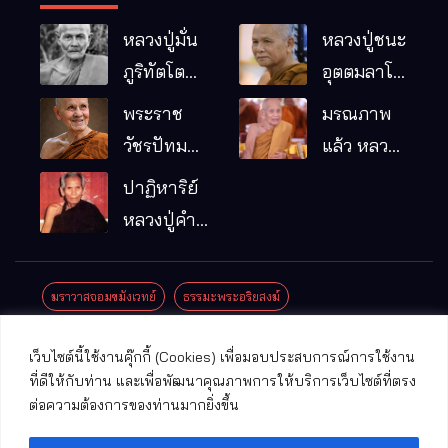
หลวงปู่มั่น
หลวงปู่ชนะ
ภูริทัตโต
อุตตมลาโภ
พระอริยเจ้า
วัดป่าโนน
พระราช
มรณภาพ
ผู้เป็นบิดา
หมากอื๋อ
วัชรปัทม
แล้ว หลวง
ของพระกร
อ.เมือง
คุณ (หลวง
ปู่บุญมา
ปาฏิหาริย์
รมฐาน
จ.มหาสารคาม
ปู่บัวเกตุ
คัมภีรธัมโม
หลวงปู่คำ
ปทุมสิโร)
คะนิง จุล
มรณภาพ
มณี
ฆราวาสจอมขมังเวทย์
ธรรมะพระอริยสงฆ์
แล้ว วัดป่า
ดาราภิรมย์
ประชาสัมพันธ์งานบุญ
ประวัติพระเกจิ
ปาฏิหาริย์พระเกจิ
เว็บไซต์นี้ใช้งานคุ๊กกี้ (Cookies) เพื่อมอบประสบการณ์การใช้งาน
อ.แม่ริม
ปาฏิหาริย์พระเครื่อง
พระธาตุศักดิ์สิทธิ์
ที่ดีให้กับท่าน และเพื่อพัฒนาคุณภาพการให้บริการเว็บไซต์ที่ตรง
จ.เชียงใหม่
ต่อความต้องการของท่านมากยิ่งขึ้น
พระพุทธรูปศักดิ์สิทธิ์
วัดที่สําคัญ