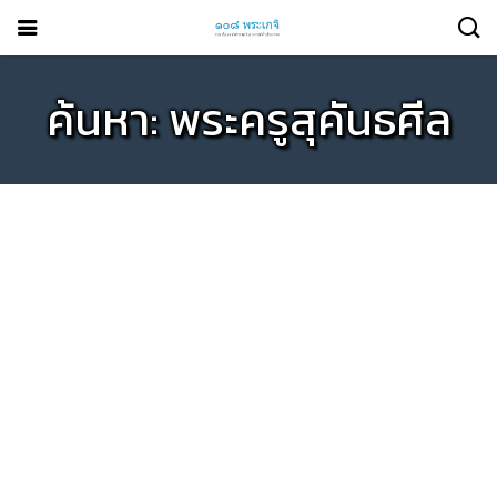
ค้นหา: พระครูสุคันธศีล