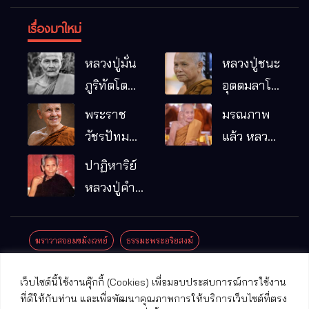
เรื่องมาใหม่
หลวงปู่มั่น
หลวงปู่ชนะ
ภูริทัตโต
อุตตมลาโภ
พระอริยเจ้า
วัดป่าโนน
พระราช
มรณภาพ
ผู้เป็นบิดา
หมากอื๋อ
วัชรปัทม
แล้ว หลวง
ของพระกร
อ.เมือง
คุณ (หลวง
ปู่บุญมา
ปาฏิหาริย์
รมฐาน
จ.มหาสารคาม
ปู่บัวเกตุ
คัมภีรธัมโม
หลวงปู่คำ
ปทุมสิโร)
คะนิง จุล
มรณภาพ
มณี
ฆราวาสจอมขมังเวทย์
ธรรมะพระอริยสงฆ์
แล้ว วัดป่า
ดาราภิรมย์
ประชาสัมพันธ์งานบุญ
ประวัติพระเกจิ
ปาฏิหาริย์พระเกจิ
เว็บไซต์นี้ใช้งานคุ๊กกี้ (Cookies) เพื่อมอบประสบการณ์การใช้งาน
อ.แม่ริม
ปาฏิหาริย์พระเครื่อง
พระธาตุศักดิ์สิทธิ์
ที่ดีให้กับท่าน และเพื่อพัฒนาคุณภาพการให้บริการเว็บไซต์ที่ตรง