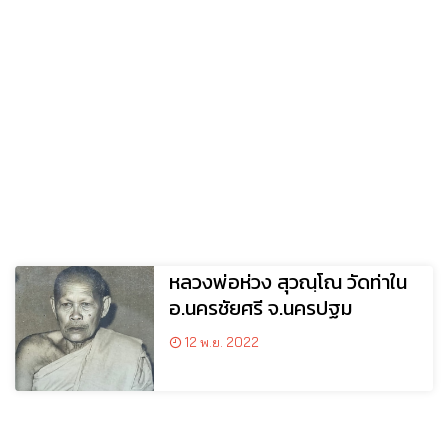
หลวงพ่อห่วง สุวณฺโณ วัดท่าใน
อ.นครชัยศรี จ.นครปฐม
12 พ.ย. 2022