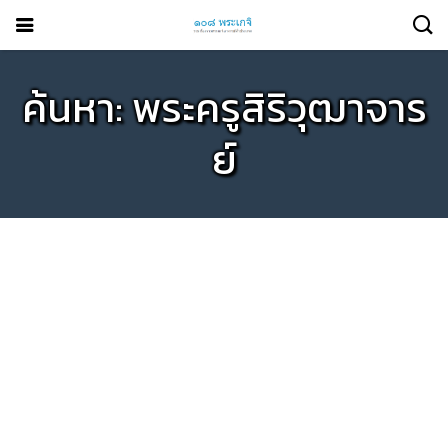
ค้นหา: พระครูสิริวุฒาจาร
ย์