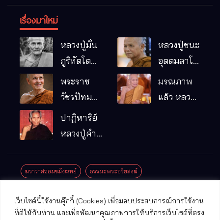
เรื่องมาใหม่
หลวงปู่มั่น
หลวงปู่ชนะ
ภูริทัตโต
อุตตมลาโภ
พระอริยเจ้า
วัดป่าโนน
พระราช
มรณภาพ
ผู้เป็นบิดา
หมากอื๋อ
วัชรปัทม
แล้ว หลวง
ของพระกร
อ.เมือง
คุณ (หลวง
ปู่บุญมา
ปาฏิหาริย์
รมฐาน
จ.มหาสารคาม
ปู่บัวเกตุ
คัมภีรธัมโม
หลวงปู่คำ
ปทุมสิโร)
คะนิง จุล
มรณภาพ
มณี
ฆราวาสจอมขมังเวทย์
ธรรมะพระอริยสงฆ์
แล้ว วัดป่า
ดาราภิรมย์
ประชาสัมพันธ์งานบุญ
ประวัติพระเกจิ
ปาฏิหาริย์พระเกจิ
เว็บไซต์นี้ใช้งานคุ๊กกี้ (Cookies) เพื่อมอบประสบการณ์การใช้งาน
อ.แม่ริม
ปาฏิหาริย์พระเครื่อง
พระธาตุศักดิ์สิทธิ์
ที่ดีให้กับท่าน และเพื่อพัฒนาคุณภาพการให้บริการเว็บไซต์ที่ตรง