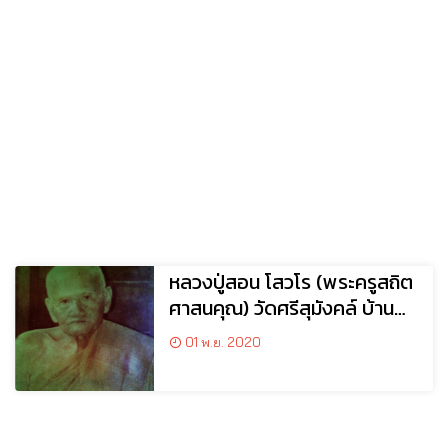
หลวงปู่สอน โสวโร (พระครูสถิต
ศาสนคุณ) วัดศรีสุมังคล์ บ้าน
ซาง อ.เซกา จ.บึงกาฬ
01 พ.ย. 2020