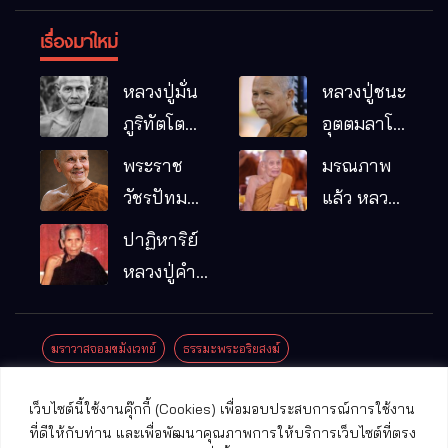
เรื่องมาใหม่
หลวงปู่มั่น
หลวงปู่ชนะ
ภูริทัตโต
อุตตมลาโภ
พระอริยเจ้า
วัดป่าโนน
พระราช
มรณภาพ
ผู้เป็นบิดา
หมากอื๋อ
วัชรปัทม
แล้ว หลวง
ของพระกร
อ.เมือง
คุณ (หลวง
ปู่บุญมา
ปาฏิหาริย์
รมฐาน
จ.มหาสารคาม
ปู่บัวเกตุ
คัมภีรธัมโม
หลวงปู่คำ
ปทุมสิโร)
คะนิง จุล
มรณภาพ
มณี
ฆราวาสจอมขมังเวทย์
ธรรมะพระอริยสงฆ์
แล้ว วัดป่า
ดาราภิรมย์
ประชาสัมพันธ์งานบุญ
ประวัติพระเกจิ
ปาฏิหาริย์พระเกจิ
เว็บไซต์นี้ใช้งานคุ๊กกี้ (Cookies) เพื่อมอบประสบการณ์การใช้งาน
อ.แม่ริม
ปาฏิหาริย์พระเครื่อง
พระธาตุศักดิ์สิทธิ์
ที่ดีให้กับท่าน และเพื่อพัฒนาคุณภาพการให้บริการเว็บไซต์ที่ตรง