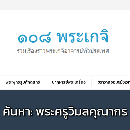
พระพุทธรูปศักดิ์สิทธิ์
ปาฏิหาริย์พระเครื่อง
ฆราวาสจอมขมังเวท
ค้นหา: พระครูวิมลคุณากร