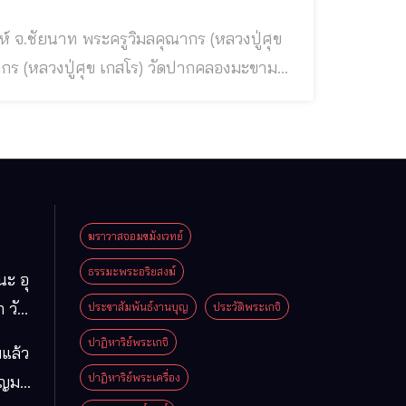
ตอุดมศักดิ์ ◉ ชาติภูมิพระครู
ศุข เกษเวช” เกิดเมื่อวันจ
ฆราวาสจอมขมังเวทย์
ธรรมะพระอริยสงฆ์
นะ อุ
 วัด
ประชาสัมพันธ์งานบุญ
ประวัติพระเกจิ
มา
ปาฏิหาริย์พระเกจิ
แล้ว
ือง
ปาฏิหาริย์พระเครื่อง
ุญมา
ารคาม