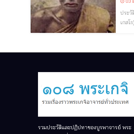
03 ธ
ประวัติและปฏิปทาห
เกสโร) วัดป
เฒ่า พ
วิมลค
รวมประวัติและปฏิปทาของบูรพาจารย์ พระ