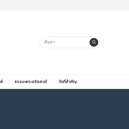
ย์
ธรรมะพระอริยสงฆ์
วัดที่สําคัญ