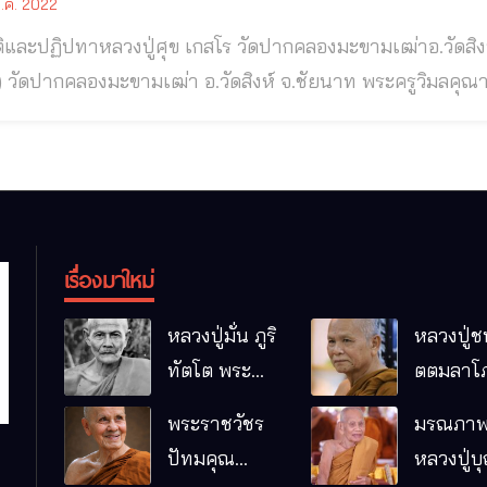
.ค. 2022
ลวงปู่ศุข เกสโร วัดปากคลองมะขามเฒ่าอ.วัดสิงห์ จ.ชัยนาท พระครูวิมลคุณากร (หลวงปู่ศุข
ากคลองมะขามเฒ่า อ.วัดสิงห์ จ.ชัยนาท พระครูวิมลคุณากร (หลวงปู่ศุข เกสโร) วัดปากคลองมะขาม
ระเกจิผู้เปี่ยมด้วยพุทธาคมแก่กล้า พระอาจารย์รูปแรกของกรมหลวงชุมพรเข
ุณากร (หลวงปู่ศุข เกสโร) วัดปากคลองมะขามเฒ่า นามเดิมชื่อ “
เรื่องมาใหม่
หลวงปู่มั่น ภูริ
หลวงปู่ช
ทัตโต พระ
ตตมลาโภ
อริยเจ้าผู้เป็น
ป่าโนนห
พระราชวัชร
มรณภาพ
บิดาของ
กอื๋อ อ.เม
ปัทมคุณ
หลวงปู่บ
พระกรรมฐาน
จ.มหาส