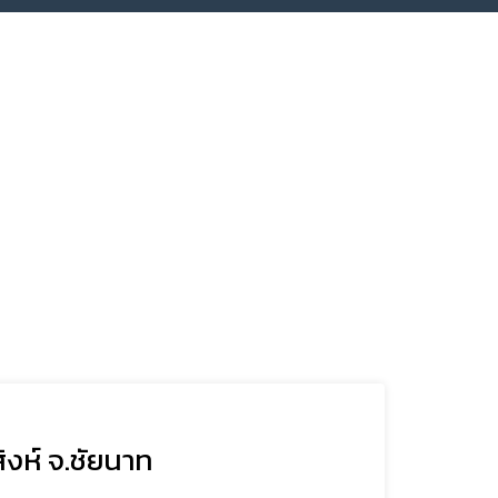
ิงห์ จ.ชัยนาท