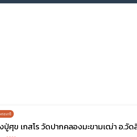
พระเกจิ
ปู่ศุข เกสโร วัดปากคลองมะขามเฒ่า อ.วัดส