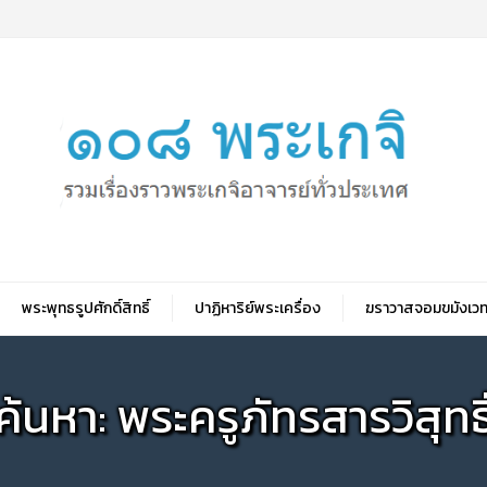
พระพุทธรูปศักดิ์สิทธิ์
ปาฏิหาริย์พระเครื่อง
ฆราวาสจอมขมังเวท
ค้นหา: พระครูภัทรสารวิสุทธิ