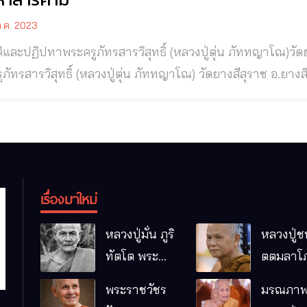
.ค. 2023
ติและปฏิปทาพระครูภัทรสารวิสุทธิ์ (หลวงปู่ตุ่น ภัททญาโณ)วั
ัทรสารวิสุทธิ์ (หลวงปู่ตุ่น ภัททญาโณ) วัดยางสีสุราช อ.ยางสีสุราช จ.มหาสา
ปู่ตุ่น ภัททญาโณ) อดีตเจ้าอาวาสวัดยางสีสุราช อดีตรักษากา
จ.มหาสารคาม ● ชาติภูมิพระครูภัทรสารวิสุทธิ์ (หลวงปู่ตุ่น ภั
เรื่องมาใหม่
หลวงปู่มั่น ภูริ
หลวงปู่ช
ทัตโต พระ
ตตมลาโภ
อริยเจ้าผู้เป็น
ป่าโนนห
พระราชวัชร
มรณภาพ
บิดาของ
กอื๋อ อ.เม