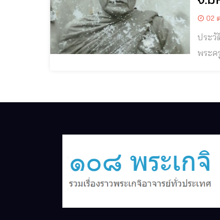
02 ต
ประวั
พระครูภ
(หลวง