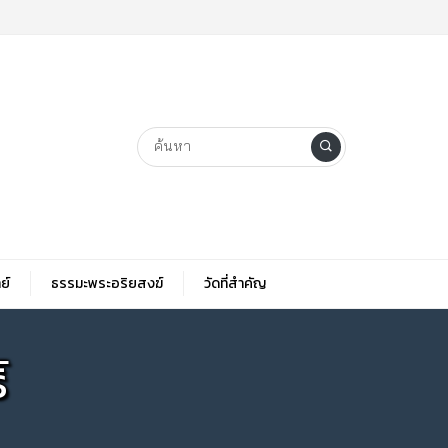
ย์
ธรรมะพระอริยสงฆ์
วัดที่สําคัญ
์