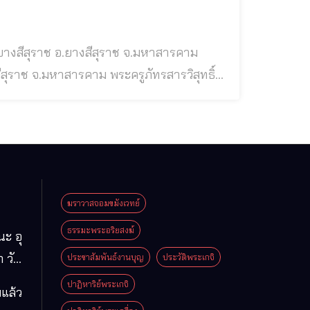
ดยางสีสุราช อ.ยางสีสุราช จ.มหาสารคาม
รคาม พระครูภัทรสารวิสุทธิ์
รเจ้าคณะอำเภอยางสีสุราช อ.ยางสีสุราช
ททญาโณ) เกิดในสกุล “ปินะถา” เ
ฆราวาสจอมขมังเวทย์
ธรรมะพระอริยสงฆ์
นะ อุ
 วัด
ประชาสัมพันธ์งานบุญ
ประวัติพระเกจิ
มา
ปาฏิหาริย์พระเกจิ
แล้ว
ือง