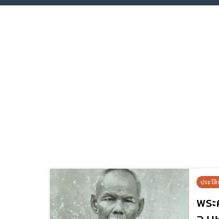
ประวัติ
พระค
จ.ม