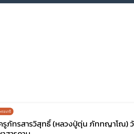
พระเกจิ
รูภัทรสารวิสุทธิ์ (หลวงปู่ตุ่น ภัททญาโณ) ว
หาสารคาม