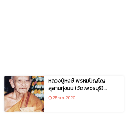
หลวงปู่หงษ์ พรหมปัญโญ
สุสานทุ่งมน (วัดเพชรบุรี)
อ.ปราสาท จ.สุรินทร์
25 พ.ย. 2020