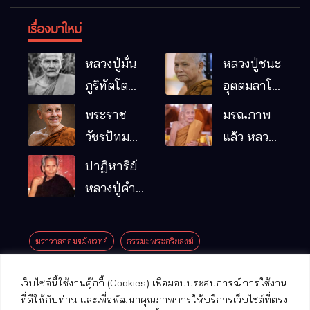
เรื่องมาใหม่
หลวงปู่มั่น
หลวงปู่ชนะ
ภูริทัตโต
อุตตมลาโภ
พระอริยเจ้า
วัดป่าโนน
พระราช
มรณภาพ
ผู้เป็นบิดา
หมากอื๋อ
วัชรปัทม
แล้ว หลวง
ของพระกร
อ.เมือง
คุณ (หลวง
ปู่บุญมา
ปาฏิหาริย์
รมฐาน
จ.มหาสารคาม
ปู่บัวเกตุ
คัมภีรธัมโม
หลวงปู่คำ
ปทุมสิโร)
คะนิง จุล
มรณภาพ
มณี
ฆราวาสจอมขมังเวทย์
ธรรมะพระอริยสงฆ์
แล้ว วัดป่า
ดาราภิรมย์
ประชาสัมพันธ์งานบุญ
ประวัติพระเกจิ
ปาฏิหาริย์พระเกจิ
เว็บไซต์นี้ใช้งานคุ๊กกี้ (Cookies) เพื่อมอบประสบการณ์การใช้งาน
อ.แม่ริม
ปาฏิหาริย์พระเครื่อง
พระธาตุศักดิ์สิทธิ์
ที่ดีให้กับท่าน และเพื่อพัฒนาคุณภาพการให้บริการเว็บไซต์ที่ตรง