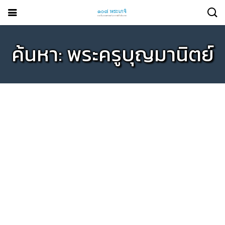
ค้นหา: พระครูบุญมานิตย์