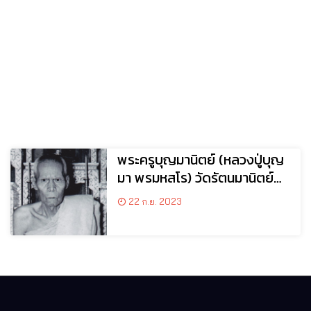
พระครูบุญมานิตย์ (หลวงปู่บุญ
มา พรมหสโร) วัดรัตนมานิตย์
อ.พยัคฆภูมิพิสัย จ.มหาสารคาม
22 ก.ย. 2023