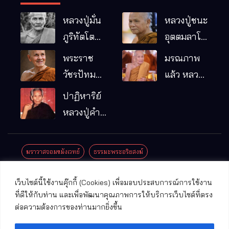
หลวงปู่มั่น
หลวงปู่ชนะ
ภูริทัตโต
อุตตมลาโภ
พระอริยเจ้า
วัดป่าโนน
พระราช
มรณภาพ
ผู้เป็นบิดา
หมากอื๋อ
วัชรปัทม
แล้ว หลวง
ของพระกร
อ.เมือง
คุณ (หลวง
ปู่บุญมา
ปาฏิหาริย์
รมฐาน
จ.มหาสารคาม
ปู่บัวเกตุ
คัมภีรธัมโม
หลวงปู่คำ
ปทุมสิโร)
คะนิง จุล
มรณภาพ
มณี
ฆราวาสจอมขมังเวทย์
ธรรมะพระอริยสงฆ์
แล้ว วัดป่า
ดาราภิรมย์
ประชาสัมพันธ์งานบุญ
ประวัติพระเกจิ
ปาฏิหาริย์พระเกจิ
เว็บไซต์นี้ใช้งานคุ๊กกี้ (Cookies) เพื่อมอบประสบการณ์การใช้งาน
อ.แม่ริม
ปาฏิหาริย์พระเครื่อง
พระธาตุศักดิ์สิทธิ์
ที่ดีให้กับท่าน และเพื่อพัฒนาคุณภาพการให้บริการเว็บไซต์ที่ตรง
จ.เชียงใหม่
ต่อความต้องการของท่านมากยิ่งขึ้น
พระพุทธรูปศักดิ์สิทธิ์
วัดที่สําคัญ