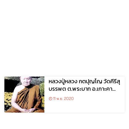
หลวงปู่หลวง กตปุญโญ วัดคีรีสุ
บรรพต ต.พระบาท อ.เกาะคา
จ.ลำปาง
11 พ.ย. 2020