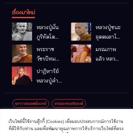
เรื่องมาใหม่
หลวงปู่มั่น
หลวงปู่ชนะ
ภูริทัตโต
อุตตมลาโภ
พระอริยเจ้า
วัดป่าโนน
พระราช
มรณภาพ
ผู้เป็นบิดา
หมากอื๋อ
วัชรปัทม
แล้ว หลวง
ของพระกร
อ.เมือง
คุณ (หลวง
ปู่บุญมา
ปาฏิหาริย์
รมฐาน
จ.มหาสารคาม
ปู่บัวเกตุ
คัมภีรธัมโม
หลวงปู่คำ
ปทุมสิโร)
คะนิง จุล
มรณภาพ
มณี
ฆราวาสจอมขมังเวทย์
ธรรมะพระอริยสงฆ์
แล้ว วัดป่า
ดาราภิรมย์
ประชาสัมพันธ์งานบุญ
ประวัติพระเกจิ
ปาฏิหาริย์พระเกจิ
เว็บไซต์นี้ใช้งานคุ๊กกี้ (Cookies) เพื่อมอบประสบการณ์การใช้งาน
อ.แม่ริม
ปาฏิหาริย์พระเครื่อง
พระธาตุศักดิ์สิทธิ์
ที่ดีให้กับท่าน และเพื่อพัฒนาคุณภาพการให้บริการเว็บไซต์ที่ตรง