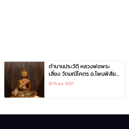
ตำนานประวัติ หลวงพ่อพระ
เสี่ยง วัดมณีโคตร อ.โพนพิสัย
จ.หนองคาย
16 ม.ค. 2021