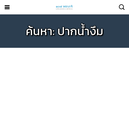
ค้นหา: ปากน้ำงึม