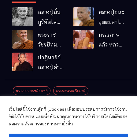
หลวงปู่มั่น
หลวงปู่ชนะ
ภูริทัตโต
อุตตมลาโภ
พระอริยเจ้า
วัดป่าโนน
พระราช
มรณภาพ
ผู้เป็นบิดา
หมากอื๋อ
วัชรปัทม
แล้ว หลวง
ของพระกร
อ.เมือง
คุณ (หลวง
ปู่บุญมา
ปาฏิหาริย์
รมฐาน
จ.มหาสารคาม
ปู่บัวเกตุ
คัมภีรธัมโม
หลวงปู่คำ
ปทุมสิโร)
คะนิง จุล
มรณภาพ
มณี
ฆราวาสจอมขมังเวทย์
ธรรมะพระอริยสงฆ์
แล้ว วัดป่า
ดาราภิรมย์
ประชาสัมพันธ์งานบุญ
ประวัติพระเกจิ
ปาฏิหาริย์พระเกจิ
เว็บไซต์นี้ใช้งานคุ๊กกี้ (Cookies) เพื่อมอบประสบการณ์การใช้งาน
อ.แม่ริม
ปาฏิหาริย์พระเครื่อง
พระธาตุศักดิ์สิทธิ์
ที่ดีให้กับท่าน และเพื่อพัฒนาคุณภาพการให้บริการเว็บไซต์ที่ตรง
จ.เชียงใหม่
ต่อความต้องการของท่านมากยิ่งขึ้น
พระพุทธรูปศักดิ์สิทธิ์
วัดที่สําคัญ