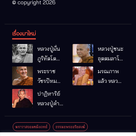
© copyright 2026
เรื่องมาใหม่
หลวงปู่มั่น
หลวงปู่ชนะ
ภูริทัตโต
อุตตมลาโภ
พระอริยเจ้า
วัดป่าโนน
พระราช
มรณภาพ
ผู้เป็นบิดา
หมากอื๋อ
วัชรปัทม
แล้ว หลวง
ของพระกร
อ.เมือง
คุณ (หลวง
ปู่บุญมา
ปาฏิหาริย์
รมฐาน
จ.มหาสารคาม
ปู่บัวเกตุ
คัมภีรธัมโม
หลวงปู่คำ
ปทุมสิโร)
คะนิง จุล
มรณภาพ
มณี
ฆราวาสจอมขมังเวทย์
ธรรมะพระอริยสงฆ์
แล้ว วัดป่า