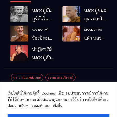
หลวงปู่มั่น
หลวงปู่ชนะ
ภูริทัตโต
อุตตมลาโภ
พระอริยเจ้า
วัดป่าโนน
พระราช
มรณภาพ
ผู้เป็นบิดา
หมากอื๋อ
วัชรปัทม
แล้ว หลวง
ของพระกร
อ.เมือง
คุณ (หลวง
ปู่บุญมา
ปาฏิหาริย์
รมฐาน
จ.มหาสารคาม
ปู่บัวเกตุ
คัมภีรธัมโม
หลวงปู่คำ
ปทุมสิโร)
คะนิง จุล
มรณภาพ
มณี
ฆราวาสจอมขมังเวทย์
ธรรมะพระอริยสงฆ์
แล้ว วัดป่า
ดาราภิรมย์
ประชาสัมพันธ์งานบุญ
ประวัติพระเกจิ
ปาฏิหาริย์พระเกจิ
เว็บไซต์นี้ใช้งานคุ๊กกี้ (Cookies) เพื่อมอบประสบการณ์การใช้งาน
อ.แม่ริม
ปาฏิหาริย์พระเครื่อง
พระธาตุศักดิ์สิทธิ์
ที่ดีให้กับท่าน และเพื่อพัฒนาคุณภาพการให้บริการเว็บไซต์ที่ตรง
จ.เชียงใหม่
ต่อความต้องการของท่านมากยิ่งขึ้น
พระพุทธรูปศักดิ์สิทธิ์
วัดที่สําคัญ