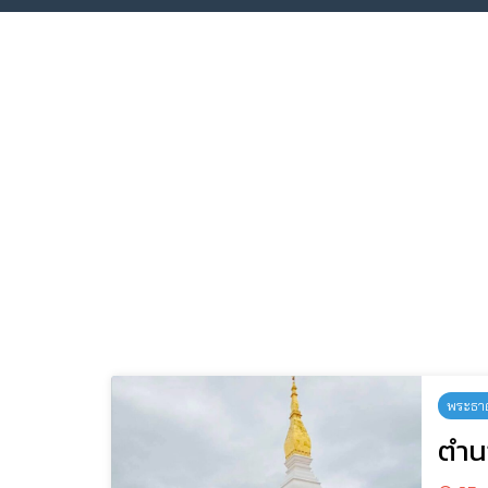
พระธาตุศ
ตําน