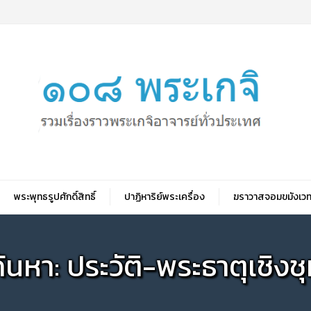
พระพุทธรูปศักดิ์สิทธิ์
ปาฏิหาริย์พระเครื่อง
ฆราวาสจอมขมังเวท
้นหา: ประวัติ-พระธาตุเชิงช