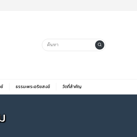
ย์
ธรรมะพระอริยสงฆ์
วัดที่สําคัญ
ุม