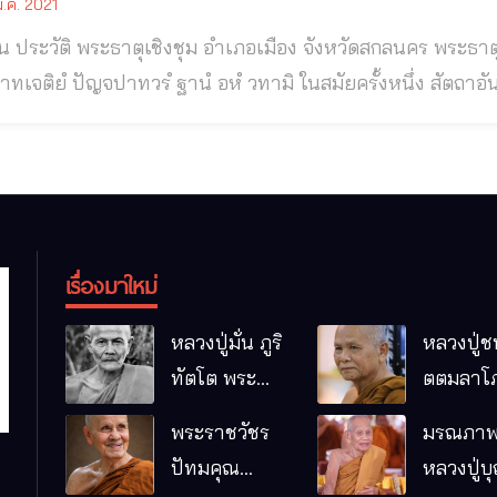
.ค. 2021
วัติ พระธาตุเชิงชุม อำเภอเมือง จังหวัดสกลนคร พระธาตุเชิงชุม อำเภอเมือง จังหวัดสกลนคร จตุภควา
ัญจปาทวรํ ฐานํ อหํ วทามิ ในสมัยครั้งหนึ่ง สัตถาอันว่า องค์สมเด็จพระสัมมาสัมพุทธโคดมบรมครู
องเรา พระองค์เสด็จสําราญพระอิริยาบถอยู่ในวิหารพระเชตุวนา
นท์เจ้ากับพระภิกษุสงฆ์ ๕๐๐ รูป ทูลถามเหตุอุบัติบังเกิดแห่ง
เรื่องมาใหม่
หลวงปู่มั่น ภูริ
หลวงปู่ช
ทัตโต พระ
ตตมลาโภ
อริยเจ้าผู้เป็น
ป่าโนนห
พระราชวัชร
มรณภาพ
บิดาของ
กอื๋อ อ.เม
ปัทมคุณ
หลวงปู่บ
พระกรรมฐาน
จ.มหาส