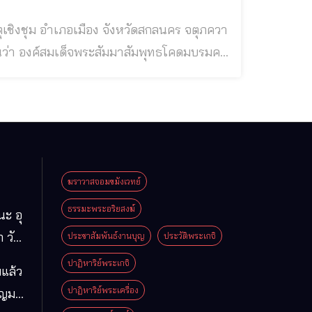
รามใกล้กับเมืองสาวัตถีมหานคร ครั้งนั้นพระ
พระพุทธเจ้า ซึ่งได
ฆราวาสจอมขมังเวทย์
ธรรมะพระอริยสงฆ์
นะ อุ
 วัด
ประชาสัมพันธ์งานบุญ
ประวัติพระเกจิ
มา
ปาฏิหาริย์พระเกจิ
แล้ว
ือง
ปาฏิหาริย์พระเครื่อง
ุญมา
ารคาม