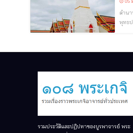
05 ม
ตํานาน ประ
พุทธปาทเจติยํ ป
เจ้าข
มหาอาน
รวมประวัติและปฏิปทาของบูรพาจารย์ พระ