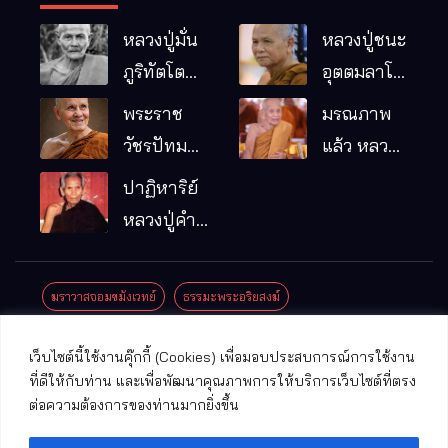
หลวงปู่มั่น
หลวงปู่ชนะ
ภูริทัตโต
อุตตมลาโภ
พระอริยเจ้า
วัดป่าโนน
พระราช
มรณภาพ
ผู้เป็นบิดา
หมากอื๋อ
วัชรปัทม
แล้ว หลวง
ของพระกร
อ.เมือง
คุณ (หลวง
ปู่บุญมา
ปาฏิหาริย์
รมฐาน
จ.มหาสารคาม
ปู่บัวเกตุ
คัมภีรธัมโม
หลวงปู่คำ
ปทุมสิโร)
คะนิง จุล
มรณภาพ
มณี
ฆราวาสจอมขมังเวทย์
ธรรมะพระอริยสงฆ์
แล้ว วัดป่า
ดาราภิรมย์
ประชาสัมพันธ์งานบุญ
ประวัติพระเกจิ
ปาฏิหาริย์พระเกจิ
เว็บไซต์นี้ใช้งานคุ๊กกี้ (Cookies) เพื่อมอบประสบการณ์การใช้งาน
อ.แม่ริม
ปาฏิหาริย์พระเครื่อง
พระธาตุศักดิ์สิทธิ์
ที่ดีให้กับท่าน และเพื่อพัฒนาคุณภาพการให้บริการเว็บไซต์ที่ตรง
จ.เชียงใหม่
ต่อความต้องการของท่านมากยิ่งขึ้น
พระพุทธรูปศักดิ์สิทธิ์
วัดที่สําคัญ