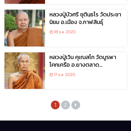
หลวงปู่บัวศรี ชุตินฺธโร วัดประชา
นิยม อ.เมือง จ.กาฬสินธุ์
18 ธ.ค. 2020
หลวงปู่เวิน คุเณสโก วัดบูรพา
โคกเครือ อ.ยางตลาด
จ.กาฬสินธุ์
17 ธ.ค. 2020
1
2