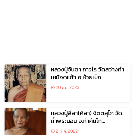
หลวงปู่จันดา ถาวโร วัดสว่างคำ
เหมือดแก้ว อ.ห้วยเม็ก
จ.กาฬสินธุ์
20 ก.ย. 2023
หลวงปู่สีลา(ศิลา) จิตตสุโภ วัด
ถ้ำพระนอน อ.ท่าคันโท
จ.กาฬสินธุ์
21 มี.ค. 2022