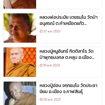
หลวงพ่อประมัย เตชธมฺโม วัดป่า
อนุสรณ์ ต.คำเหมือดแก้ว
อ.ห้วยเม็ก จ.กาฬสินธุ์
27 ม.ค. 2021
หลวงปู่หนูอินทร์ กิตติสาโร วัด
ป่าพุทธมงคล ต.หลุบ อ.เมือง
จ.กาฬสินธุ์
18 ม.ค. 2021
หลวงปู่อ่อน จกฺกธมฺโม วัดประชา
นิยม อ.เมือง จ.กาฬสินธุ์
05 ม.ค. 2021