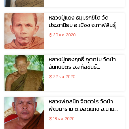
หลวงปู่แดง ธมฺมรกฺขิโต วัด
ประชานิยม อ.เมือง จ.กาฬสินธุ์
30 ธ.ค. 2020
หลวงปู่ทองฤทธิ์ อุตตโม วัดป่า
ฉันทนิมิตร อ.สหัสขันธ์
จ.กาฬสินธุ์
22 ธ.ค. 2020
หลวงพ่อสนิท จิตฺตวโร วัดป่า
พัฒนาราม ต.ยอดแกง อ.นามน
จ.กาฬสินธุ์
18 ธ.ค. 2020