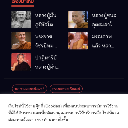
เรื่องมาใหม่
หลวงปู่มั่น
หลวงปู่ชนะ
ภูริทัตโต
อุตตมลาโภ
พระอริยเจ้า
วัดป่าโนน
พระราช
มรณภาพ
ผู้เป็นบิดา
หมากอื๋อ
วัชรปัทม
แล้ว หลวง
ของพระกร
อ.เมือง
คุณ (หลวง
ปู่บุญมา
ปาฏิหาริย์
รมฐาน
จ.มหาสารคาม
ปู่บัวเกตุ
คัมภีรธัมโม
หลวงปู่คำ
ปทุมสิโร)
คะนิง จุล
มรณภาพ
มณี
ฆราวาสจอมขมังเวทย์
ธรรมะพระอริยสงฆ์
แล้ว วัดป่า
ดาราภิรมย์
ประชาสัมพันธ์งานบุญ
ประวัติพระเกจิ
ปาฏิหาริย์พระเกจิ
เว็บไซต์นี้ใช้งานคุ๊กกี้ (Cookies) เพื่อมอบประสบการณ์การใช้งาน
อ.แม่ริม
ปาฏิหาริย์พระเครื่อง
พระธาตุศักดิ์สิทธิ์
ที่ดีให้กับท่าน และเพื่อพัฒนาคุณภาพการให้บริการเว็บไซต์ที่ตรง
จ.เชียงใหม่
ต่อความต้องการของท่านมากยิ่งขึ้น
พระพุทธรูปศักดิ์สิทธิ์
วัดที่สําคัญ