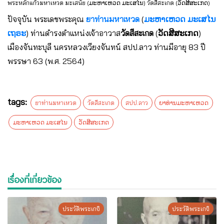
พระหลักแก้วมหาเหวด มะเสนัย (ມະຫາເຫວດ ມະເສໄນ) วัดสีสะเกด (ວັດສີສະເກດ)
ปัจจุบัน พระเดชพระคุณ
ยาท่านมหาเหวด
(
ມະຫາເຫວດ ມະເສໄນ
ເຖຣະ
) ท่านดำรงตำแหน่งเจ้าอาวาส
วัดสีสะเกด
(
ວັດສີສະເກດ
)
เมืองจันทะบุลี นครหลวงเวียงจันทน์ สปป.ลาว ท่านมีอายุ 83 ปี
พรรษา 63 (พ.ศ. 2564)
tags:
ยาท่านมหาเหวด
วัดสีสะเกด
สปป.ลาว
ຍາທ່ານມະຫາເຫວດ
ມະຫາເຫວດ ມະເສໄນ
ວັດສີສະເກດ
เรื่องที่เกี่ยวข้อง
ประวัติพระเกจิ
ประวัติพระเกจิ