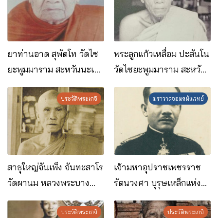
ยาท่านอาด สุพัดโท วัดไซ
พระลูกแก้วเหลื่อม ปะสันโน
ยะพูมมาราม สะหวันนะเขต
วัดไซยะพูมมาราม สะหวัน
สปป.ลาว
นะเขต สปป.ลาว
ประวัติพระเกจิ
ฆราวาสจอมขมังเวทย์
สาธุใหญ่จันเพ็ง จันทะสาโร
เจ้ามหาอุปราชเพชรราช
วัดผานม หลวงพระบาง
รัตนวงศา บุรุษเหล็กแห่ง
สปป.ลาว
ราชอาณาจักรลาว
ประวัติพระเกจิ
ประวัติพระเกจิ