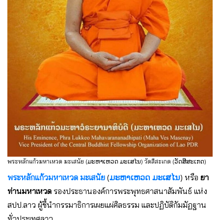
พระหลักแก้วมหาเหวด มะเสนัย (ມະຫາເຫວດ ມະເສໄນ) วัดสีสะเกด (ວັດສີສະເກດ)
พระหลักแก้วมหาเหวด มะเสนัย
(
ມະຫາເຫວດ ມະເສໄນ
) หรือ
ยา
ท่านมหาเหวด
รองประธานองค์การพระพุทธศาสนาสัมพันธ์ แห่ง
สปป.ลาว ผู้ชี้นำกรรมาธิการเผยแผ่ศิลธรรม และปฏิบัติกัมมัฏฐาน
ทั่วประเทศลาว