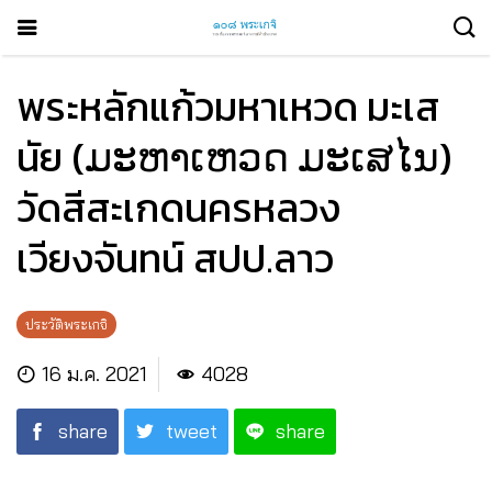
พระหลักแก้วมหาเหวด มะเส
นัย (ມະຫາເຫວດ ມະເສໄນ)
วัดสีสะเกดนครหลวง
เวียงจันทน์ สปป.ลาว
ประวัติพระเกจิ
16 ม.ค. 2021
4028
share
tweet
share