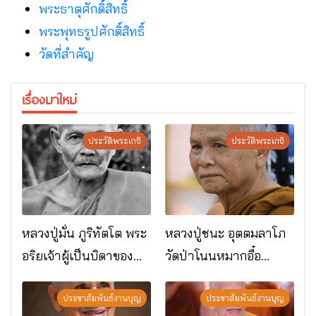
พระธาตุศักดิ์สิทธิ์
พระพุทธรูปศักดิ์สิทธิ์
วัดที่สําคัญ
เรื่องมาใหม่
ประวัติพระเกจิ
ประวัติพระเกจิ
หลวงปู่มั่น ภูริทัตโต พระ
หลวงปู่ชนะ อุตตมลาโภ
อริยเจ้าผู้เป็นบิดาของ
วัดป่าโนนหมากอื๋อ
พระกรรมฐาน
อ.เมือง จ.มหาสารคาม
ประชาสัมพันธ์งานบุญ
ประชาสัมพันธ์งานบุญ