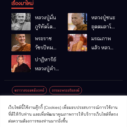
เรื่องมาใหม่
หลวงปู่มั่น
หลวงปู่ชนะ
ภูริทัตโต
อุตตมลาโภ
พระอริยเจ้า
วัดป่าโนน
พระราช
มรณภาพ
ผู้เป็นบิดา
หมากอื๋อ
วัชรปัทม
แล้ว หลวง
ของพระกร
อ.เมือง
คุณ (หลวง
ปู่บุญมา
ปาฏิหาริย์
รมฐาน
จ.มหาสารคาม
ปู่บัวเกตุ
คัมภีรธัมโม
หลวงปู่คำ
ปทุมสิโร)
คะนิง จุล
มรณภาพ
มณี
ฆราวาสจอมขมังเวทย์
ธรรมะพระอริยสงฆ์
แล้ว วัดป่า
ดาราภิรมย์
ประชาสัมพันธ์งานบุญ
ประวัติพระเกจิ
ปาฏิหาริย์พระเกจิ
เว็บไซต์นี้ใช้งานคุ๊กกี้ (Cookies) เพื่อมอบประสบการณ์การใช้งาน
อ.แม่ริม
ปาฏิหาริย์พระเครื่อง
พระธาตุศักดิ์สิทธิ์
ที่ดีให้กับท่าน และเพื่อพัฒนาคุณภาพการให้บริการเว็บไซต์ที่ตรง
จ.เชียงใหม่
ต่อความต้องการของท่านมากยิ่งขึ้น
พระพุทธรูปศักดิ์สิทธิ์
วัดที่สําคัญ