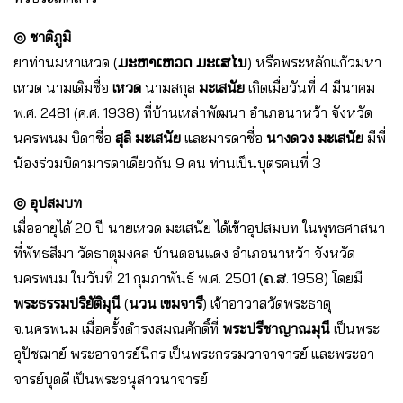
◎ ชาติภูมิ
ยาท่านมหาเหวด (
ມະຫາເຫວດ ມະເສໄນ
) หรือพระหลักแก้วมหา
เหวด นามเดิมชื่อ
เหวด
นามสกุล
มะเสนัย
เกิดเมื่อวันที่ 4 มีนาคม
พ.ศ. 2481 (ค.ศ. 1938) ที่บ้านเหล่าพัฒนา อำเภอนาหว้า จังหวัด
นครพนม บิดาชื่อ
สุลิ มะเสนัย
และมารดาชื่อ
นางดวง มะเสนัย
มีพี่
น้องร่วมบิดามารดาเดียวกัน 9 คน ท่านเป็นบุตรคนที่ 3
◎ อุปสมบท
เมื่ออายุได้ 20 ปี นายเหวด มะเสนัย ได้เข้าอุปสมบท ในพุทธศาสนา
ที่พัทธสีมา วัดธาตุมงคล บ้านดอนแดง อำเภอนาหว้า จังหวัด
นครพนม ในวันที่ 21 กุมภาพันธ์ พ.ศ. 2501 (ຄ.ສ. 1958) โดยมี
พระธรรมปริยัติมุนี
(
นวน เขมจารี
) เจ้าอาวาสวัดพระธาตุ
จ.นครพนม เมื่อคร้้งดำรงสมณศักดิ์ที่
พระปรีชาญาณมุนี
เป็นพระ
อุปัชฌาย์ พระอาจารย์นิกร เป็นพระกรรมวาจาจารย์ และพระอา
จารย์บุดดี เป็นพระอนุสาวนาจารย์