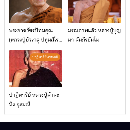
พระราชวัชรปัทมคุณ
มรณภาพแล้ว หลวงปู่บุญ
(หลวงปู่บัวเกตุ ปทุมสิโร)
มา คัมภีรธัมโม
มรณภาพแล้ว วัดป่า
ดาราภิรมย์ อ.แม่ริม
ปาฏิหาริย์พระเกจิ
จ.เชียงใหม่
ปาฏิหาริย์ หลวงปู่คำคะ
นิง จุลมณี