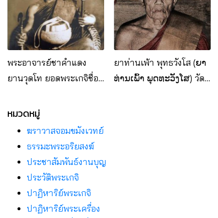
พระอาจารย์ชาคำแดง
ยาท่านเพ้า พุทธวังโส (ຍາ
ยานวุดโท ยอดพระเกจิชื่อ
ທ່ານເພົ້າ ພຸດທະວັງໂສ) วัด
ดังแห่ง สปป.ลาว
พระบาทโพนสัน แขวงบอลิ
คำไซ สปป.ลาว
หมวดหมู่
ฆราวาสจอมขมังเวทย์
ธรรมะพระอริยสงฆ์
ประชาสัมพันธ์งานบุญ
ประวัติพระเกจิ
ปาฏิหาริย์พระเกจิ
ปาฏิหาริย์พระเครื่อง