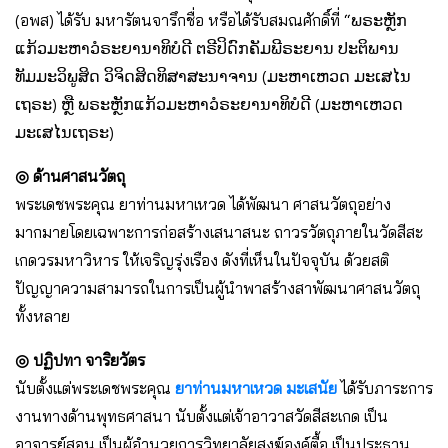
(อพส) ได้รับ มหารัตนจารึกชื่อ หรือได้รับสมณศักดิ์ที่ “ພຣະຫຼັກ
ແກ້ວມະຫາວໍຣະຍານາທິບໍດີ ຕຣີປິດົກຄັມພີຣະຍານ ປະຕິພານ
ທັມມະວິພູສິດ ວິຈິດສິດທິສາສະນາຈານ (ມະຫາເຫວດ ມະເສໄນ
ເຖຣະ) ຫຼື ພຣະຫຼັກແກ້ວມະຫາວໍຣະຍານາທິບໍດີ (ມະຫາເຫວດ
ມະເສໄນເຖຣະ)
◎ ด้านศาสนวัตถุ
พระเดชพระคุณ ยาท่านมหาเหวด ได้พัฒนา ศาสนวัตถุอย่าง
มากมายโดยเฉพาะการก่อสร้างเสนาสนะ ถาวรวัตถุภายในวัดสีสะ
เกดวรมหาวิหาร ให้เจริญรุ่งเรือง ดังที่เห็นในปัจจุบัน ด้วยสติ
ปัญญาความสามารถในการเป็นผู้นำพาสร้างสาพัฒนาศาสนวัตถุ
ทั้งหลาย
◎ ปฏิปทา จาริยวัตร
นับตั้งแต่พระเดชพระคุณ
ยาท่านมหาเหวด มะเสนัย
ได้รับภาระการ
งานทางด้านพุทธศาสนา นับตั้งแต่เจ้าอาวาสวัดสีสะเกด เป็น
อาจารย์สอน เป็นผู้อำนวยการวิทยาลัยสงฆ์องค์ตื้อ เป็นประธาน