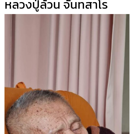
หลวงปู่ล้วน จันทสาโร