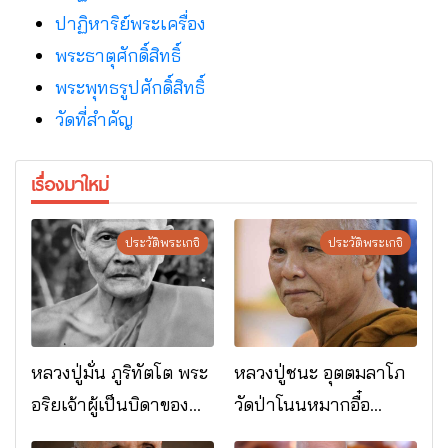
ปาฏิหาริย์พระเครื่อง
พระธาตุศักดิ์สิทธิ์
พระพุทธรูปศักดิ์สิทธิ์
วัดที่สําคัญ
เรื่องมาใหม่
ประวัติพระเกจิ
ประวัติพระเกจิ
หลวงปู่มั่น ภูริทัตโต พระ
หลวงปู่ชนะ อุตตมลาโภ
อริยเจ้าผู้เป็นบิดาของ
วัดป่าโนนหมากอื๋อ
พระกรรมฐาน
อ.เมือง จ.มหาสารคาม