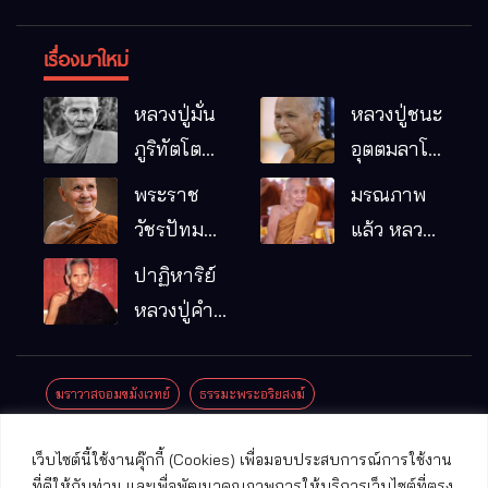
เรื่องมาใหม่
หลวงปู่มั่น
หลวงปู่ชนะ
ภูริทัตโต
อุตตมลาโภ
พระอริยเจ้า
วัดป่าโนน
พระราช
มรณภาพ
ผู้เป็นบิดา
หมากอื๋อ
วัชรปัทม
แล้ว หลวง
ของพระกร
อ.เมือง
คุณ (หลวง
ปู่บุญมา
ปาฏิหาริย์
รมฐาน
จ.มหาสารคาม
ปู่บัวเกตุ
คัมภีรธัมโม
หลวงปู่คำ
ปทุมสิโร)
คะนิง จุล
มรณภาพ
มณี
ฆราวาสจอมขมังเวทย์
ธรรมะพระอริยสงฆ์
แล้ว วัดป่า
ดาราภิรมย์
ประชาสัมพันธ์งานบุญ
ประวัติพระเกจิ
ปาฏิหาริย์พระเกจิ
เว็บไซต์นี้ใช้งานคุ๊กกี้ (Cookies) เพื่อมอบประสบการณ์การใช้งาน
อ.แม่ริม
ปาฏิหาริย์พระเครื่อง
พระธาตุศักดิ์สิทธิ์
ที่ดีให้กับท่าน และเพื่อพัฒนาคุณภาพการให้บริการเว็บไซต์ที่ตรง