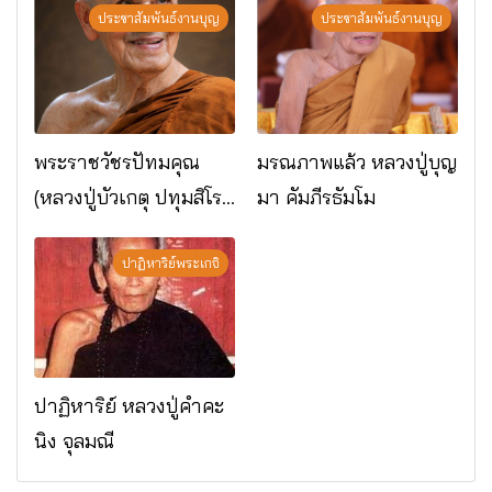
ประชาสัมพันธ์งานบุญ
ประชาสัมพันธ์งานบุญ
พระราชวัชรปัทมคุณ
มรณภาพแล้ว หลวงปู่บุญ
(หลวงปู่บัวเกตุ ปทุมสิโร)
มา คัมภีรธัมโม
มรณภาพแล้ว วัดป่า
ดาราภิรมย์ อ.แม่ริม
ปาฏิหาริย์พระเกจิ
จ.เชียงใหม่
ปาฏิหาริย์ หลวงปู่คำคะ
นิง จุลมณี