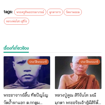
tags:
พระครูทิพยธรรมาภรณ์
มุกดาหาร
วัดผาพยอม
หลวงพ่อไสว สุธีโร
เรื่องที่เกี่ยวข้อง
ประวัติพระเกจิ
ประวัติพระเกจิ
พระอาจารย์ลิ้น ฑีฆปัญโญ
หลวงปู่คูณ สิริจันโท มณี
วัดถ้ำผาแอก ต.กกตูม
มุกดา พระอริยเจ้าผู้มีสิริดั่ง