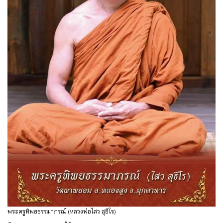
พระครูทิพยธรรมาภรณ์ (หลวงพ่อไสว สุธีโร)