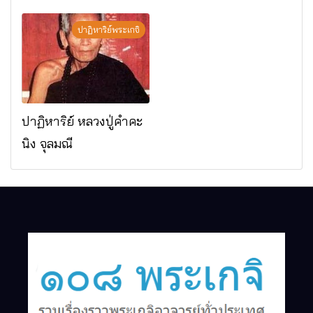
มรณภาพแล้ว วัดป่า
ดาราภิรมย์ อ.แม่ริม
ปาฏิหาริย์พระเกจิ
จ.เชียงใหม่
ปาฏิหาริย์ หลวงปู่คำคะ
นิง จุลมณี