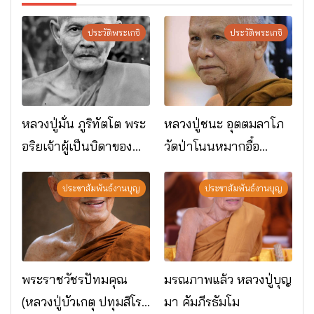
ประวัติพระเกจิ
ประวัติพระเกจิ
หลวงปู่มั่น ภูริทัตโต พระ
หลวงปู่ชนะ อุตตมลาโภ
อริยเจ้าผู้เป็นบิดาของ
วัดป่าโนนหมากอื๋อ
พระกรรมฐาน
อ.เมือง จ.มหาสารคาม
ประชาสัมพันธ์งานบุญ
ประชาสัมพันธ์งานบุญ
พระราชวัชรปัทมคุณ
มรณภาพแล้ว หลวงปู่บุญ
(หลวงปู่บัวเกตุ ปทุมสิโร)
มา คัมภีรธัมโม