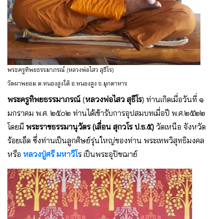
พระครูทิพยธรรมาภรณ์ (หลวงพ่อไสว สุธีโร)
วัดผาพยอม ต.หนองสูงใต้ อ.หนองสูง จ.มุกดาหาร
พระครูทิพยธรรมาภรณ์
(
หลวงพ่อไสว สุธีโร
) ท่านเกิดเมื่อวันที่ ๑
มกราคม พ.ศ. ๒๕๐๒ ท่านได้เข้ารับการอุปสมบทเมื่อปี พ.ศ.๒๕๒๒
โดยมี
พระราชธรรมานุวัตร (เลื่อน สุกวโร ป.ธ.๕)
วัดเหนือ จังหวัด
ร้อยเอ็ด ซึ่งท่านเป็นลูกศิษย์รุ่นใหญ่ของท่าน พระเทพวิสุทธิมงคล
หรือ
หลวงปู่ศรี มหาวีโ
ร เป็นพระอุปัชฌาย์