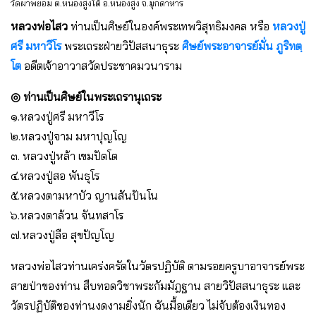
วัดผาพยอม ต.หนองสูงใต้ อ.หนองสูง จ.มุกดาหาร
หลวงพ่อไสว
ท่านเป็นศิษย์ในองค์พระเทพวิสุทธิมงคล หรือ
หลวงปู่
ศรี มหาวีโร
พระเถระฝ่ายวิปัสสนาธุระ
ศิษย์พระอาจารย์มั่น ภูริทตฺ
โต
อดีตเจ้าอาวาสวัดประชาคมวนาราม
◎ ท่านเป็นศิษย์ในพระเถรานุเถระ
๑.หลวงปู่ศรี มหาวีโร
๒.หลวงปู่จาม มหาปุญโญ
๓. หลวงปู่หล้า เขมปัตโต
๔.หลวงปู่สอ พันธุโร
๕.หลวงตามหาบัว ญานสันปันโน
๖.หลวงตาล้วน จันทสาโร
๗.หลวงปู่ลือ สุขปัญโญ
หลวงพ่อไสวท่านเคร่งครัดในวัตรปฏิบัติ ตามรอยครูบาอาจารย์พระ
สายป่าของท่าน สืบทอดวิชาพระกัมมัฎฐาน สายวิปัสสนาธุระ และ
วัตรปฏิบัติของท่านงดงามยิ่งนัก ฉันมื้อเดียว ไม่จับต้องเงินทอง