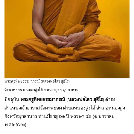
พระครูทิพยธรรมาภรณ์ (หลวงพ่อไสว สุธีโร)
วัดผาพยอม ต.หนองสูงใต้ อ.หนองสูง จ.มุกดาหาร
ปัจจุบัน
พระครูทิพยธรรมาภรณ์
(
หลวงพ่อไสว สุธีโร
) ดำรง
ตำแหน่งเจ้าอาวาสวัดผาพยอม ตําบลหนองสูงใต้ อําเภอหนองสูง
จังหวัดมุกดาหาร ท่านมีอายุ ๖๑ ปี พรรษา ๔๑ (๑ มกราคม
พ.ศ.๒๕๖๒)