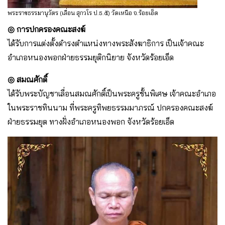
พระราชธรรมานุวัตร (เลื่อน สุกวโร ป.ธ.๕) วัดเหนือ จ.ร้อยเอ็ด
◎ การปกครองคณะสงฆ์
ได้รับการแต่งตั้งดำรงตำแหน่งทางพระสังฆาธิการ เป็นเจ้าคณะ
อำเภอหนองพอกฝ่ายธรรมยุติกนิยาย จังหวัดร้อยเอ็ด
◎ สมณศักดิ์
ได้รับพระบัญชาเลื่อนสมณศักดิ์เป็นพระครูชั้นพิเศษ เจ้าคณะอำเภอ
ในพระราชทินนาม ที่พระครูทิพยธรรมมาภรณ์ ปกครองคณะสงฆ์
ฝ่ายธรรมยุต ทางฝั่งอำเภอหนองพอก จังหวัดร้อยเอ็ด