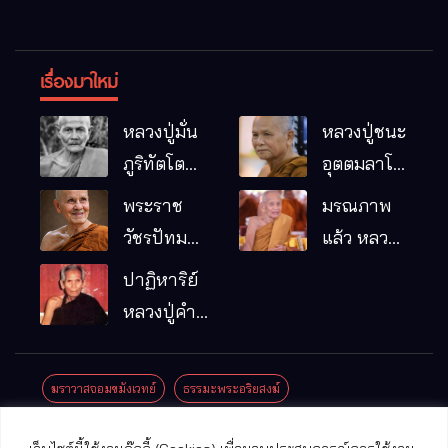
เรื่องมาใหม่
หลวงปู่มั่น
หลวงปู่ชนะ
ภูริทัตโต
อุตตมลาโภ
พระอริยเจ้า
วัดป่าโนน
พระราช
มรณภาพ
ผู้เป็นบิดา
หมากอื๋อ
วัชรปัทม
แล้ว หลวง
ของพระกร
อ.เมือง
คุณ (หลวง
ปู่บุญมา
ปาฏิหาริย์
รมฐาน
จ.มหาสารคาม
ปู่บัวเกตุ
คัมภีรธัมโม
หลวงปู่คำ
ปทุมสิโร)
คะนิง จุล
มรณภาพ
มณี
ฆราวาสจอมขมังเวทย์
ธรรมะพระอริยสงฆ์
แล้ว วัดป่า
ดาราภิรมย์
ประชาสัมพันธ์งานบุญ
ประวัติพระเกจิ
ปาฏิหาริย์พระเกจิ