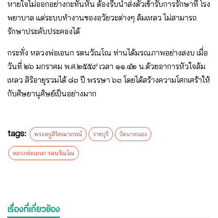
หายใจไม่ออกอย่างกะทันหัน ต้องรีบนำส่งตัวเข้ารับการรักษาที่ โรง
พยาบาล แต่ระบบทำงานของอวัยวะต่างๆ ล้มเหลว ไม่สามารถ
รักษาประคับประคองได้
กระทั่ง หลวงพ่อเอนก รตนวัณโณ ท่านได้มรณภาพอย่างสงบ เมื่อ
วันที่ ๒๖ มกราคม พ.ศ.๒๕๕๙ เวลา ๑๑.๔๒ น.ด้วยอาการหัวใจล้ม
เหลว สิริอายุรวมได้ ๘๓ ปี พรรษา ๖๓ โดยได้สร้างความโศกเศร้าให้
กับศิษยานุศิษย์เป็นอย่างมาก
tags:
พระครูสิริคณาภรณ์
ราชบุรี
วัดนาหนอง
หลวงพ่อเอนก รตนวัณโณ
เรื่องที่เกี่ยวข้อง