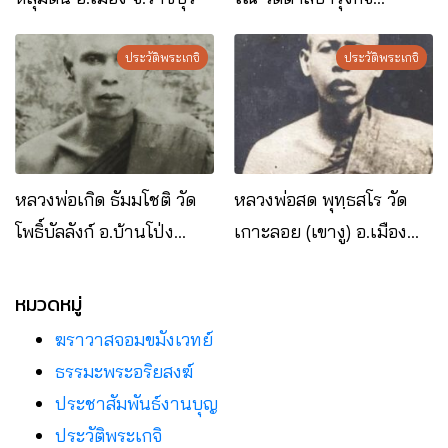
อ.ดำเนินสะดวก จ.ราชบุรี
ประวัติพระเกจิ
ประวัติพระเกจิ
หลวงพ่อเกิด ธัมมโชติ วัด
หลวงพ่อสด พุทฺธสโร วัด
โพธิ์บัลลังก์ อ.บ้านโป่ง
เกาะลอย (เขางู) อ.เมือง
จ.ราชบุรี
จ.ราชบุรี
หมวดหมู่
ฆราวาสจอมขมังเวทย์
ธรรมะพระอริยสงฆ์
ประชาสัมพันธ์งานบุญ
ประวัติพระเกจิ