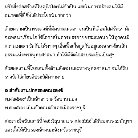
หรือสิ่งก่อสร้างที่ใหญ่โตโดยไม่จำเป็น แต่เน้นการสร้างคนให้มี
อนาคตที่ดี ซึ่งได้ประโยชน์มากกว่า
ด้วยความเป็นพระสงฆ์ที่มีความเมตตา จนเป็นที่เลื่อมใสศรัทธา มัก
จะเทศนาเตือนใจ ใช้โอกาสในการบรรยายธรรมเทศนา ให้ทุกคนมี
ความเมตตา รักกันให้มากๆ เอื้อเฟื้อเกื้อกูลกันอยู่เสมอ อาศัยหลัก
ธรรมแห่งพระพุทธศาสนา ทำให้มีจิตใจสงบร่มเย็นเป็นสุข
ด้วยผลงานที่โดดเด่นทั้งด้านสังคม และทางพุทธศาสนา จนได้รับ
รางวัลโล่เกียรติประวัติมากมาย
๏ ลำดับงานปกครองคณะสงฆ์
พ.ศ.๒๕๑๙ เป็นเจ้าอาวาสวัดนาหนอง
พ.ศ.๒๕๔๔ เป็นเจ้าคณะอำเภอเมืองราชบุรี
ต่อมา เมื่อวันเสาร์ที่ ๒๕ มิถุนายน พ.ศ.๒๕๕๔ ได้รับมอบพระบัญชา
แต่งตั้งให้เป็นรองเจ้าคณะจังหวัดราชบุรี