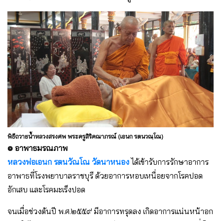
พิธีถวายน้ำหลวงสรงศพ พระครูสิริคณาภรณ์ (เอนก รตนวณฺโณ)
๏ อาพาธมรณภาพ
หลวงพ่อเอนก รตนวัณโณ
วัดนาหนอง
ได้เข้ารับการรักษาอาการ
อาพาธที่โรงพยาบาลราชบุรี ด้วยอาการหอบเหนื่อยจากโรคปอด
อักเสบ และโรคมะเร็งปอด
จนเมื่อช่วงต้นปี พ.ศ.๒๕๕๙ มีอาการทรุดลง เกิดอาการแน่นหน้าอก