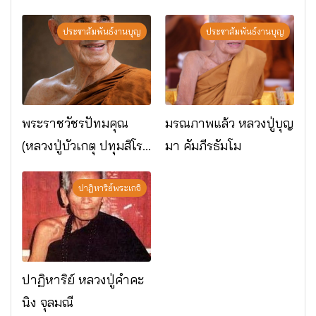
พระกรรมฐาน
อ.เมือง จ.มหาสารคาม
ประชาสัมพันธ์งานบุญ
ประชาสัมพันธ์งานบุญ
พระราชวัชรปัทมคุณ
มรณภาพแล้ว หลวงปู่บุญ
(หลวงปู่บัวเกตุ ปทุมสิโร)
มา คัมภีรธัมโม
มรณภาพแล้ว วัดป่า
ดาราภิรมย์ อ.แม่ริม
ปาฏิหาริย์พระเกจิ
จ.เชียงใหม่
ปาฏิหาริย์ หลวงปู่คำคะ
นิง จุลมณี