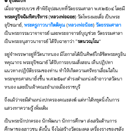
๏ อุปสมบท
เมื่ออายุครบบวช เข้าพิธีอุปสมบทที่วัดธรรมศาลา พ.ศ.๒๕๐๔ โดยมี
พระครูปัจฉิมทิศบริหาร
(
หลวงพ่อฉอย
) วัดโพรงมะเดื่อ เป็นพระ
อุปัชฌาย์,
พระครูภาวนากิตติคุณ
(
หลวงพ่อน้อย
)
วัดธรรมศาลา
เป็นพระกรรมวาจาจารย์ และพระอาจารย์บุญช่วย วัดธรรมศาลา
เป็นพระอนุสาวนาจารย์ ได้รับฉายาว่า “
รตนวณฺโณ
”
อยู่จำพรรษาอยู่ที่วัดนาหนอง มีโอกาสได้เป็นศิษย์ใกล้ชิดพระครูอิน
ทคุณากร พระอุปัชฌาย์ ได้รับการอบรมสั่งสอน เห็นปฏิปทา
แนวทางปฏิบัติธรรมของท่าน ทำให้เกิดความศรัทธาเลื่อมใสใน
พระพุทธศาสนายิ่งขึ้น พ.ศ.๒๕๑๙ ดำรงตำแหน่งเจ้าอาวาสวัดนา
หนอง และเป็นเจ้าคณะอำเภอเมืองราชบุรี
ถึงแม้ว่าจะมีตำแหน่งปกครองคณะสงฆ์ แต่หาได้หยุดนิ่งในการ
แสวงหาความรู้ เพิ่มเติม
เป็นพระนักปกครอง นักพัฒนา นักการศึกษา ส่งเสริมด้านการ
ศึกษาของเยาวชน ดังนั้น จึงไม่สร้างวัตถุมงคล เครื่องรางของขลัง