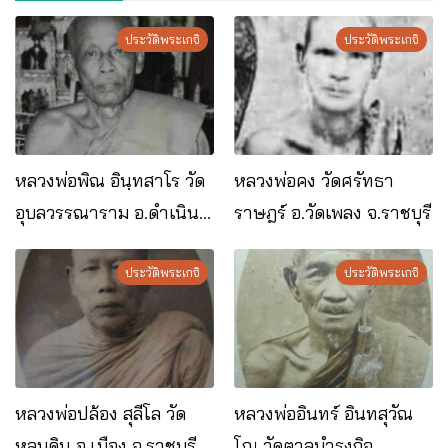
ประวัติพระเกจิ
ประวัติพระเกจิ
หลวงพ่อพิณ อินฺทสาโร วัด​
หลวงพ่อคง วัดศรัทธา
อุบล​วรรณาราม​ อ.ดำเนิน
ราษฎร์ อ.วัดเพลง จ.ราชบุรี
งาน​สะดวก​ จ.ราชบุรี
ประวัติพระเกจิ
ประวัติพระเกจิ
หลวงพ่อปล้อง สุลีโล วัด
หลวงพ่ออินทร์ อินทสุวัณ
หลุมดิน อ.เมือง จ.ราชบุรี
โณ วัดตาลบำรุงกิจ