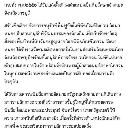
กระทั่ง พ.ศ.๒๕๕๖ ได้รับแต่งตั้งดำรงตำแหน่งเป็นที่ปรึกษาเจ้าคณะ
จังหวัดราชบุรี
สร้างชื่อเสียง ด้วยการอนุรักษ์ฟื้นฟูจัดตั้งพิพิธภัณฑ์ไทยวน วัดนา
หนอง สืบสานอนุรักษ์วัฒนธรรมของท้องถิ่น เพื่อเก็บรักษาวัตถุ
สิ่งของพื้นบ้านที่นับวันจะสูญหาย โดยพิพิธภัณฑ์ไทยวน วัดนา
หนอง ได้รับรางวัลชนะเลิศหลายครั้งในงานส่งเสริมวัฒนธรรมไทย
จังหวัดราชบุรี พร้อมทั้งอนุรักษ์การจัดขบวนไทยวน ในพิธีแห่นาค
เข้าอุปสมบทภายในวัด พร้อมทั้งเป็นพระผู้นำสวดมนต์ภาษาไทยวน
ในทุกประเพณีงานของตำบลและเป็นการสืบทอดเรื่อยมาจนถึง
ปัจจุบัน
ได้รับการเคารพนับถือจากอดีตนายกรัฐมนตรีหลายท่านที่เดินทาง
มากราบสักการะ รวมถึงข้าราชการชั้นผู้ใหญ่ที่ให้ความเคารพ
นับถือ โดยเฉพาะพล.อ.ประยุทธ์ จันทร์โอชา นายกรัฐมนตรี ให้
ความเคารพนับถือเป็นอย่างยิ่ง เมื่อครั้งที่ดำรงตำแหน่งเป็นแม่ทัพ
ภาคที่ ๑ จะแวะเวียนมากราบสักการะอยู่บ่อยครั้ง