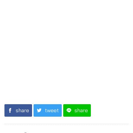
share
tweet
share