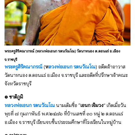
พระครูสิริคณาภรณ์ (หลวงพ่อเอนก รตนวัณโณ) วัดนาหนอง ต.ดอนแร่ อ.เมือง
จ.ราชบุรี
พระครูสิริคณาภรณ์
(
ห
ลวงพ่อเอนก รตนวัณโณ
) อดีตเจ้าอาวาส
วัดนาหนอง ต.ดอนแร่ อ.เมือง จ.ราชบุรี และอดีตที่ปรึกษาเจ้าคณะ
จังหวัดราชบุรี
๏ ชาติภูมิ
หลวงพ่อเอนก รตนวัณโณ
นามเดิมชื่อ “
เอนก เจิมวง
” เกิดเมื่อวัน
พุธที่ ๗ กุมภาพันธ์ พ.ศ.๒๔๗๖ ที่บ้านเลขที่ ๓๐ หมู่ ๒ ต.ดอนแร่
อ.เมือง จ.ราชบุรี เรียนจบชั้นประถมศึกษาที่โรงเรียนในหมู่บ้าน