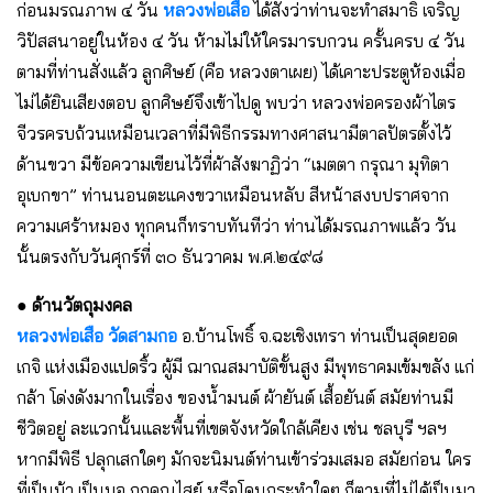
ก่อนมรณภาพ ๔ วัน
หลวงพ่อเสือ
ได้สั่งว่าท่านจะทำสมาธิ เจริญ
วิปัสสนาอยู่ในห้อง ๔ วัน ห้ามไม่ให้ใครมารบกวน ครั้นครบ ๔ วัน
ตามที่ท่านสั่งแล้ว ลูกศิษย์ (คือ หลวงตาเผย) ได้เคาะประตูห้องเมื่อ
ไม่ได้ยินเสียงตอบ ลูกศิษย์จึงเข้าไปดู พบว่า หลวงพ่อครองผ้าไตร
จีวรครบถ้วนเหมือนเวลาที่มีพิธีกรรมทางศาสนามีตาลปัตรตั้งไว้
ด้านขวา มีข้อความเขียนไว้ที่ผ้าสังฆาฏิว่า “เมตตา กรุณา มุทิตา
อุเบกขา” ท่านนอนตะแคงขวาเหมือนหลับ สีหน้าสงบปราศจาก
ความเศร้าหมอง ทุกคนก็ทราบทันทีว่า ท่านได้มรณภาพแล้ว วัน
นั้นตรงกับวันศุกร์ที่ ๓๐ ธันวาคม พ.ศ.๒๔๙๘
● ด้านวัตถุมงคล
หลวงพ่อเสือ วัดสามกอ
อ.บ้านโพธิ์ จ.ฉะเชิงเทรา ท่านเป็นสุดยอด
เกจิ แห่งเมืองแปดริ้ว ผู้มี ฌาณสมาบัติขั้นสูง มีพุทธาคมเข้มขลัง แก่
กล้า โด่งดังมากในเรื่อง ของน้ำมนต์ ผ้ายันต์ เสื้อยันต์ สมัยท่านมี
ชีวิตอยู่ ละแวกนั้นและพื้นที่เขตจังหวัดใกล้เคียง เช่น ชลบุรี ฯลฯ
หากมีพิธี ปลุกเสกใดๆ มักจะนิมนต์ท่านเข้าร่วมเสมอ สมัยก่อน ใคร
ที่เป็นบ้า เป็นบอ ถูกคุณไสย์ หรือโดนกระทำใดๆ ก็ตามที่ไม่ได้เป็นมา