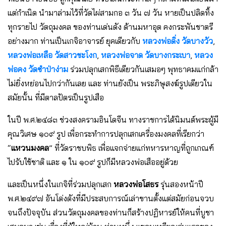
แต่กำเนิด นำมาล่ามไว้ที่วัดไผ่สามกอ ๓ วัน ๗ วัน หายเป็นปลิดทิ้ง
ทุกรายไป วัตถุมงคล ของท่านเด่นดัง ด้านมหาอุต คงกระพันชาตรี
อย่างมาก ท่านเป็นเกจิอาจารย์ ยุคเดียวกับ
หลวงพ่อดิ่ง วัดบางวัว
,
หลวงพ่อเหลือ วัดสาวชะโงก
,
หลวงพ่อจาด วัดบางกระเบา
,
หลวง
พ่อคง วัดซำป่าง่าม
ร่วมปลุกเสกพิธีเดียวกันเสมอๆ พุทธาคมแก่กล้า
ไม่ยิ่งหย่อนไปกว่ากันเลย และ ท่านยังเป็น พระภิษุสงฆ์รูปเดียวใน
สมัยนั้น ที่มีตาลปัตรเป็นรูปเสือ
ในปี พ.ศ.๒๔๘๓ ช่วงสงครามอินโดจีน ทางราชการได้นิมนต์พระผู้มี
คุณวิเศษ ๑๐๙ รูป เพื่อกระทำการปลุกเสกเครื่องมงคลที่เรียกว่า
“
แหวนมงคล
” ที่วัดราชบพิธ เพื่อแจกจ่ายแก่ทหารหาญที่ถูกเกณฑ์
ไปรับใช้ชาติ และ ๑ ใน ๑๐๙ รูปก็มีหลวงพ่อเสืออยู่ด้วย
และเป็นหนึ่งในเกจิที่ร่วมปลุกเสก
หลวงพ่อโสธร
รุ่นสองหน้าปี
พ.ศ.๒๔๙๗ อันโด่งดังที่มีประสบการณ์เล่าขานตั้งแต่สมัยก่อนจวบ
จนถึงปัจจุบัน ส่วนวัตถุมงคลของท่านก็สร้างปฏิหารย์ให้คนที่บูชา