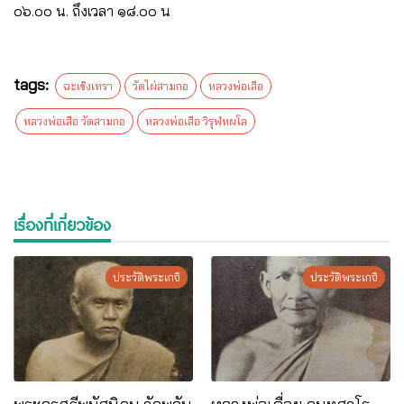
๐๖.๐๐ น. ถึงเวลา ๑๘.๐๐ น
tags:
ฉะเชิงเทรา
วัดไผ่สามกอ
หลวงพ่อเสือ
หลวงพ่อเสือ วัดสามกอ
หลวงพ่อเสือ วิรุฬฺหผโล
เรื่องที่เกี่ยวข้อง
ประวัติพระเกจิ
ประวัติพระเกจิ