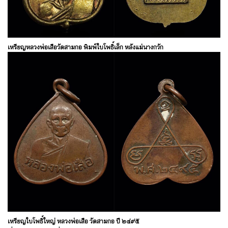
เหรียญหลวงพ่อเสือวัดสามกอ พิมพ์ใบโพธิ์เล็ก หลังแม่นางกวัก
เหรียญใบโพธิ์ใหญ่ หลวงพ่อเสือ วัดสามกอ ปี ๒๔๙๕