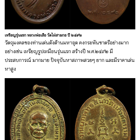
เหรียญรุ่นแรก หลวงพ่อเสือ วัดไผ่สามกอ ปี ๒๔๙๒
วัตถุมงคลของท่านเด่นดังด้านมหาอุด คงกระพันชาตรีอย่างมาก
อย่างเช่น เหรียญรูปเหมือนรุ่นแรก สร้างปี พ.ศ.๒๔๙๒ มี
ประสบการณ์ มากมาย ปัจจุบันหาสภาพสวยๆ ยาก และมีราคาเล่น
หาสูง