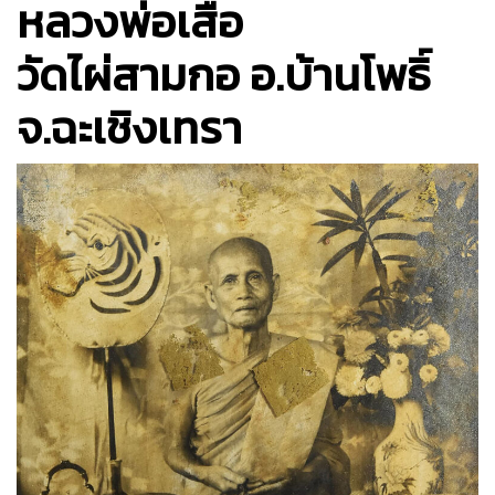
หลวงพ่อเสือ
วัดไผ่สามกอ อ.บ้านโพธิ์
จ.ฉะเชิงเทรา