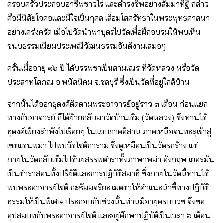
ครอบครัวประกอบอาชีพชาวไร่ และดำรงชีพอย่างสัมมาทิฐิ กล่าว
คือมีนิสัยใจคอและมีใจเป็นกุศล เลื่อมใสศรัทธาในพระพุทธศาสนา
อย่างเคร่งครัด เมื่อไปวัดนำพาบุตรไปวัดเพื่อฝึกอบรมให้พบเห็น
ขนบธรรมเนียมประเพณีวัฒนธรรมอันดีงามเสมอๆ
ครั้นเมื่ออายุ ๑๖ ปี ได้บรรพชาเป็นสามเณร ที่วัดหลวง หรือวัด
ประสาทโสภณ อ.พนัสนิคม จ.ชลบุรี ซึ่งเป็นวัดที่อยู่ใกล้บ้าน
จากนั้นได้ออกธุดงค์ติดตามพระอาจารย์อยู่ราว ๓ เดือน ก่อนแยก
ทางกับอาจารย์ ก็ได้ย้ายกลับมาวัดบ้านเดิม (วัดหลวง) ซึ่งท่านได้
ธุดงค์เพียงลำพังไปเรื่อยๆ ในแถบภาคอีสาน ภาคเหนือจนทะลุเข้าสู่
เขตแดนพม่า ไปพบวัดโชติการาม ซึ่งดูเหมือนเป็นวัดรกร้าง แต่
ภายในวัดกลับเต็มไปด้วยสรรพตำราทั้งภาษาพม่า อังกฤษ เยอรมัน
เป็นตำราสอนทั้งปริยัติและการปฏิบัติสมาธิ ซึ่งภายในวัดนี้ท่านได้
พบพระอาจารย์โชติ กะธัมมจริยะ เมตตาให้คำแนะนำชี้ทางปฏิบัติ
ธรรมให้เป็นพิเศษ ประกอบกับช่วงนั้นท่านมีอายุครบบวช จึงขอ
อุปสมบทกับพระอาจารย์โชติ และอยู่ศึกษาปฏิบัติเป็นเวลา ๖ เดือน