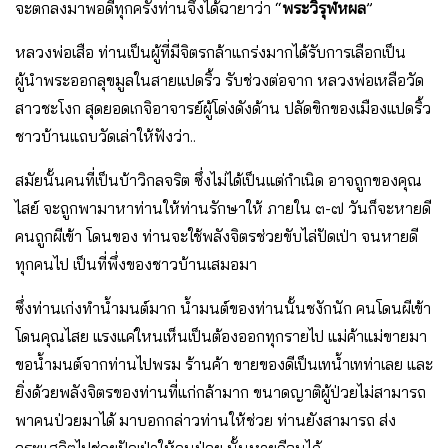
จะตกลงมาพอดีทุกครั้งท่านจึงได้ฉายาว่า “
พระวิรุฬหผล
”
หลวงพ่อเสือ ท่านเป็นผู้ที่มีจิตรกล้าแกร่งมากได้รับการเลือกเป็น
ผู้นำพระออกลุขมูลในสายแปดริ้ว รับช่วงต่อจาก หลวงพ่อเหลือวัด
สาวชะโงก สุดยอดเกจิอาจารย์ผู้โด่งดังด้าน ปลัดขิกของเมืองแปดริ้ว
ชาวบ้านแถบวัดเล่าให้ฟังว่า..
สมัยนั้นคนที่เป็นบ้าวิกลจริต ซึ่งไม่ได้เป็นแต่กำเนิด อาจถูกของคุณ
ไสย์ จะถูกพามาหาท่านให้ท่านรักษาให้ ภายใน ๓-๗ วันก็จะหายดี
คนถูกผีเข้า โดนของ ท่านจะใช้พลังจิตรช่วยขับไล่ปัดเป่า จนหายดี
ทุกคนไป เป็นที่พึ่งของชาวบ้านเสมอมา
ซึ่งท่านเก่งทำน้ำมนต์มาก น้ำมนต์ของท่านนั้นชงักนัก คนโดนผีเข้า
โดนคุณไสย แรงแค่ใหนเห็นเป็นต้องออกทุกรายไป แม่ค้าแม่ขายมา
ขอน้ำมนต์จากท่านไปพรม ร้านค้า ขายของดีเป็นเทน้ำเทท่าเลย และ
ยิ่งด้วยพลังจิตรของท่านที่แก่กล้ามาก ขนาดญาติผู้ป่วยไม่สามารถ
พาคนป่วยมาได้ มาบอกกล่าวท่านให้ช่วย ท่านยังสามารถ ส่ง