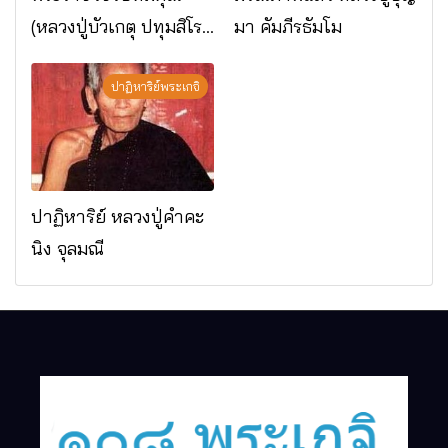
(หลวงปู่บัวเกตุ ปทุมสิโร)
มา คัมภีรธัมโม
มรณภาพแล้ว วัดป่า
ดาราภิรมย์ อ.แม่ริม
ปาฏิหาริย์พระเกจิ
จ.เชียงใหม่
ปาฏิหาริย์ หลวงปู่คำคะ
นิง จุลมณี