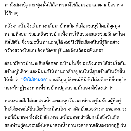
ท่านั่งสมาธิสูง ๓ ฟุต ตั้งไว้สักการะ มีโซ่ล้อมรอบ และตาลปัตรวาง
ไว้ข้างๆ
หลังจากนั้นจึงเดินทางกลับมาบ้านเกิด ที่เมืองชลบุรี โดยมีจุดมุ่ง
หมายที่จะมาช่วยเหลือชาวบ้านทั้งการให้ธรรมะและช่วยรักษาโรค
ภัยไข้เจ็บ ซึ่งขณะนั้นท่านอายุได้ ๔๕ ปี มีชื่อเสียงเป็นที่รู้จักอย่าง
กว้างขวางในแถบจังหวัดชลบุรี และจังหวัดฉะเชิงเทรา
ต่อมามีชาวบ้าน ต.สิบเอ็ดศอก อ.บ้านโพธิ์จ.ฉะเชิงเทรา ได้ร่วมใจกัน
สร้างกุฏิเล็กๆ และนิมนต์ให้ท่านอาศัยอยู่จนในที่สุดสร้างเป็นวัดขึ้น
ให้ชื่อว่า “
วัดไผ่สามกอ
” ตามสัญญลักษณ์ที่มีต้นไผ่เหลืองที่ขึ้นอยู่ ๓
กอหน้ากุฏิของท่านที่ชาวบ้านปลูกถวายนั่นเอง มีเรื่องเล่าว่า…
หลวงพ่อเสือไม่เคยสรงน้ำเลยแต่ทุกวันเวลาท่านอยู่ในห้องผู้ที่อยู่
ใกล้เคียงจะได้ยินเสียน้ำเหมือนไหลจากฝักบัวและร่างกายของหลวง
พ่อก็เปียกเอง ทั้งยังมีกลิ่นหอมเหมือนดอกลำเจียก เมื่อถึงวันเกิด
ของท่านผู้คนจะหลั่งไหลมาสรงน้ำท่าน เวลาท่านเดินลงจากกุฏิ ฝน