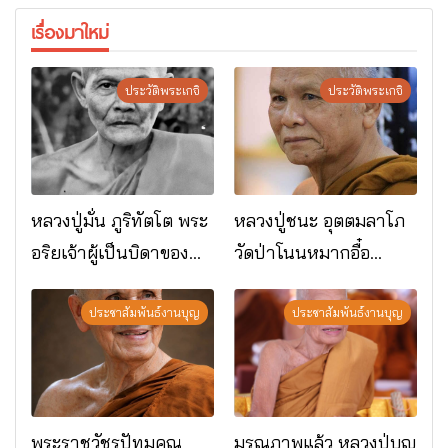
เรื่องมาใหม่
ประวัติพระเกจิ
ประวัติพระเกจิ
หลวงปู่มั่น ภูริทัตโต พระ
หลวงปู่ชนะ อุตตมลาโภ
อริยเจ้าผู้เป็นบิดาของ
วัดป่าโนนหมากอื๋อ
พระกรรมฐาน
อ.เมือง จ.มหาสารคาม
ประชาสัมพันธ์งานบุญ
ประชาสัมพันธ์งานบุญ
พระราชวัชรปัทมคุณ
มรณภาพแล้ว หลวงปู่บุญ