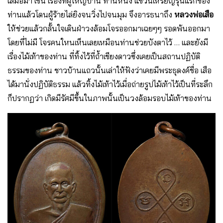
เสมอมา เช่น เรื่องที่ผู้ใหญ่บ้าน ท่านหนึ่ง แขวนเหรียญรุ่นแรกของ
ท่านแล้วโดนผู้ร้ายไล่ยิงจนวิ่งไปจนมุม จึงอารธนาถึง
หลวงพ่อเสือ
ให้ช่วยแล้วกลั้นใจเดินฝ่าวงล้อมโจรออกมาเฉยๆๆ รอดพ้นออกมา
โดยที่ไม่มี โจรคนใหนเห็นเลยเหมือนท่านช่วยบังตาไว้ … และยังมี
เรื่องไม้เท้าของท่าน ที่ทิ้งไว้ที่ถ้ำเชียงดาวซึ่งเคยเป็นสถานปฏิบัติ
ธรรมของท่าน ชาวบ้านแถวนั้นเล่าให้ฟังว่าเคยมีพระธุดงค์ชื่อ เสือ
ได้มานั่งปฏิบัติธรรม แล้วทิ้งไม้เท้าไว้เมื่อถ่ายรูปไม้เท้าไว้เป็นที่ระลึก
ก็ปรากฏว่า เกิดมีรัศมีขึ้นในภาพนั้นเป็นวงล้อมรอบไม้เท้าของท่าน