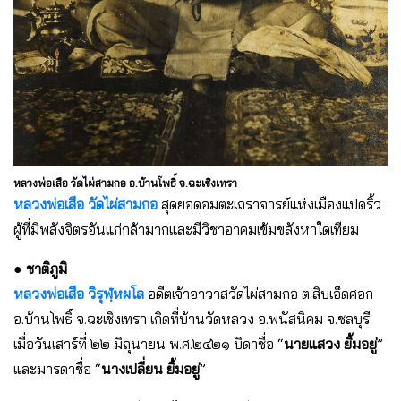
หลวงพ่อเสือ วัดไผ่สามกอ อ.บ้านโพธิ์ จ.ฉะเชิงเทรา
หลวงพ่อเสือ วัดไผ่สามกอ
สุดยอดอมตะเถราจารย์แห่งเมืองแปดริ้ว
ผู้ที่มีพลังจิตรอันแก่กล้ามากและมีวิชาอาคมเข้มขลังหาใดเทียม
● ชาติภูมิ
หลวงพ่อเสือ วิรุฬฺหผโล
อดีตเจ้าอาวาสวัดไผ่สามกอ ต.สิบเอ็ดศอก
อ.บ้านโพธิ์ จ.ฉะเชิงเทรา เกิดที่บ้านวัดหลวง อ.พนัสนิคม จ.ชลบุรี
เมื่อวันเสาร์ที่ ๒๒ มิถุนายน พ.ศ.๒๔๒๑ บิดาชื่อ “
นายแสวง ยิ้มอยู่
”
และมารดาชื่อ “
นางเปลี่ยน ยิ้มอยู่
”