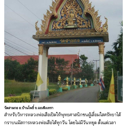
วัดสามกอ อ.บ้านโพธิ์ จ.ฉะเชิงเทรา
สำหรับวิหารหลวงพ่อเสือเปิดให้พุทธศาสนิกชนผู้เลื่อมใสศรัทธาได้
กราบนมัสการหลวงพ่อเสือได้ทุกวัน โดยไม่มีวันหยุด ตั้งแต่เวลา