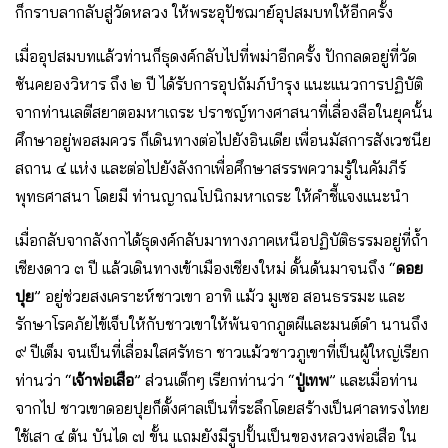
ก็กราบลากลับสู่วัดหลวง ให้พระอุปัชฌาย์อุปสมบทให้อีกครั้ง
เมื่ออุปสมบทแล้วท่านก็ธุดงค์กลับไปที่พม่าอีกครั้ง ปักกลดอยู่ที่วัด
ซันคยองวิหาร ถึง ๒ ปี ได้รับการอุปถัมภ์บำรุง แนะแนวการปฏิบัติ
จากท่านเลตีสยาตอมหาเถระ ปราชญ์ทางศาสนาที่เลื่องลือในยุคนั้น
ศึกษาอยู่พอสมควร ก็เดินทางต่อไปยังอินเดีย เพื่อนมัสการสังเวชนีย
สถาน ๔ แห่ง และต่อไปยังลังกาเพื่อศึกษาสรรพความรู้ในคัมภีร์
พุทธศาสนา โดยมี ท่านญาณโปนิกมหาเถระ ให้คำชี้แจงแนะนำ
เมื่อกลับจากลังกาได้ธุดงค์กลับมาทางภาคเหนือปฏิบัติธรรมอยู่ที่ถ้ำ
เชียงดาว ๓ ปี แล้วเดินทางเข้าเมืองเชียงใหม่ ดั้นด้นมาจนถึง “
ดอย
ปุย
” อยู่ช่วยสงเคราะห์ชาวเขา อาทิ แม้ว มูเซอ สอนธรรมะ และ
รักษาโรคภัยไข้เจ็บให้กับชาวเขาให้พ้นจากภูตผีและมนต์ดำ นานถึง
๙ ปีเต็ม จนเป็นที่เลื่อมใสศรัทธา ชาวแม้วชาวภูเขาที่เป็นผู้ใหญ่เรียก
ท่านว่า “
เจ้าพ่อเสือ
” ส่วนเด็กๆ เรียกท่านว่า “
ปู่เทพ
” และเมื่อท่าน
จากไป ชาวเขาดอยปุยก็ตั้งศาลเป็นที่ระลึกโดยสร้างเป็นศาลทรงไทย
ใช้เสา ๔ ต้น บันได ๗ ขั้น แถมยังมีรูปปั้นเป็นของหลวงพ่อเสือ ใน