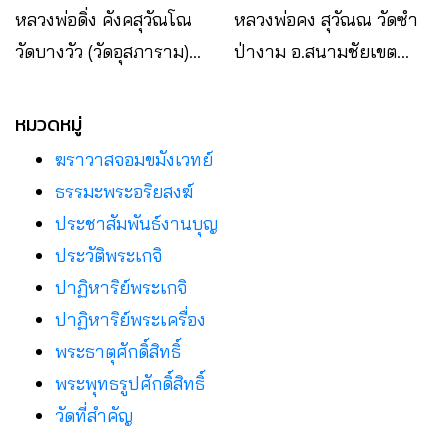
หลวงพ่อดิ่ง คังคสุวัณโณ
หลวงพ่อคง สุวัณณ วัดซำ
วัดบางวัว (วัดอุสภาราม)
ป่างาม อ.สนามชัยเขต
อ.บางปะกง จ.ฉะเชิงเทรา
จ.ฉะเชิงเทรา
หมวดหมู่
ฆราวาสจอมขมังเวทย์
ธรรมะพระอริยสงฆ์
ประชาสัมพันธ์งานบุญ
ประวัติพระเกจิ
ปาฏิหาริย์พระเกจิ
ปาฏิหาริย์พระเครื่อง
พระธาตุศักดิ์สิทธิ์
พระพุทธรูปศักดิ์สิทธิ์
วัดที่สําคัญ