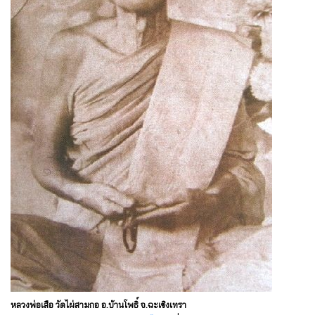
หลวงพ่อเสือ วัดไผ่สามกอ อ.บ้านโพธิ์ จ.ฉะเชิงเทรา