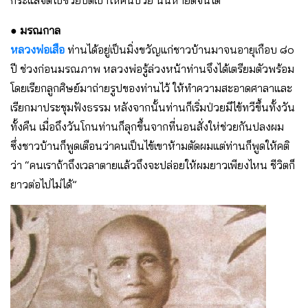
กระแสจิตไปช่วยปัดเป่าให้คนป่วย นั้นหายดีจนได้
● มรณกาล
หลวงพ่อเสือ
ท่านได้อยู่เป็นมิ่งขวัญแก่ชาวบ้านมาจนอายุเกือบ ๘๐
ปี ช่วงก่อนมรณภาพ หลวงพ่อรู้ล่วงหน้าท่านจึงได้เตรียมตัวพร้อม
โดยเรียกลูกศิษย์มาถ่ายรูปของท่านไว้ ให้ทำความสะอาดศาลาและ
เรียกมาประชุมฟังธรรม หลังจากนั้นท่านก็เริ่มป่วยมีไข้ทวีขึ้นทั้งวัน
ทั้งคืน เมื่อถึงวันโกนท่านก็ลุกขึ้นจากที่นอนสั่งให่ช่วยกันปลงผม
ซึ่งชาวบ้านก็พูดเตือนว่าคนเป็นไข้เขาห้ามตัดผมแต่ท่านก็พูดให้คติ
ว่า “คนเราถ้าถึงเวลาตายแล้วถึงจะปล่อยให้ผมยาวเพียงไหน ชีวิตก็
ยาวต่อไปไม่ได้”