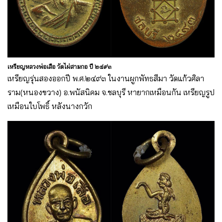
เหรียญหลวงพ่อเสือ วัดไผ่สามกอ ปี ๒๔๙๓
เหรียญรุ่นสองออกปี พ.ศ.๒๔๙๓ ในงานผูกพัทธสีมา วัดแก้วศิลา
ราม(หนองขวาง) อ.พนัสนิคม จ.ชลบุรี หายากเหมือนกัน เหรียญรูป
เหมือนใบโพธิ์ หลังนางกวัก