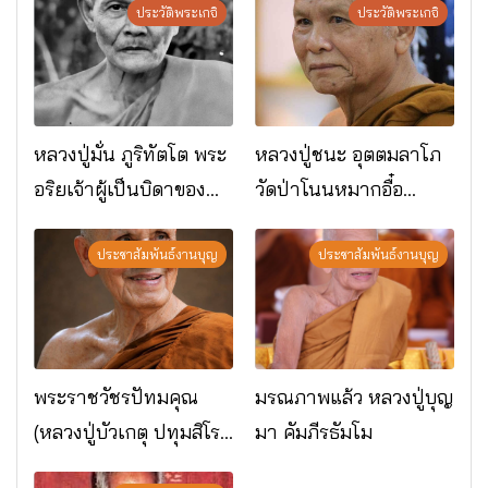
ประวัติพระเกจิ
ประวัติพระเกจิ
หลวงปู่มั่น ภูริทัตโต พระ
หลวงปู่ชนะ อุตตมลาโภ
อริยเจ้าผู้เป็นบิดาของ
วัดป่าโนนหมากอื๋อ
พระกรรมฐาน
อ.เมือง จ.มหาสารคาม
ประชาสัมพันธ์งานบุญ
ประชาสัมพันธ์งานบุญ
พระราชวัชรปัทมคุณ
มรณภาพแล้ว หลวงปู่บุญ
(หลวงปู่บัวเกตุ ปทุมสิโร)
มา คัมภีรธัมโม
มรณภาพแล้ว วัดป่า