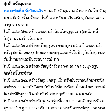
◉ ด้านวัตถุมงคล
หลวงพ่อเพิ่ม วัดป้อมแก้ว
ท่านสร้างวัตถุมงคลไว้หลายรุ่น โดยวัตถุ
มงคลที่สร้างขึ้นครั้งแรก ในปี พ.ศ.๒๕๑๗ เป็นเหรียญรุ่นแรกฉลอง
อายุครบ ๕ รอบ
ในปี พ.ศ.๒๕๒๐ สร้างพระสมเด็จพิมพ์ใหญ่รุ่นแรก (กดพิมพ์ที่
วัด)จำนวนสร้างน้อยมาก
ในปี พ.ศ.๒๕๓๑ สร้างเหรียญรุ่นฉลองอายุครบ ๖๐ ปี พระสมเด็จ
หลังรูปเหมือนและรูปหล่อลอยองค์รุ่นแรก ซึ่งในปัจจุบันวัตถุมงคล
รุ่นนี้หายากและมีประสบการณ์มาก
ในปี พ.ศ.๒๕๓๕ สร้างเหรียญเจ้าสัวหลวงพ่อนาค พระพุทธรูป
ศักดิ์สิทธิ์ประจำวัด
ในปี พ.ศ.๒๕๔๒ สร้างวัตถุมงคลรุ่นเพิ่มทรัพย์ประกอบด้วยพระปิด
ตาคำหมาก พระสังกัจจายน์จันทร์เพ็ญ เหรียญน้ำมนต์ขอบสตางค์
โดยทำพิธีพุทธาภิเษกในวันที่ ๒๒ พฤศจิกายน พ.ศ.๒๕๔๒
ในปี พ.ศ.๒๕๔๓ สร้างวัตถุมงคลรุ่นเพิ่มสุข ประกอบด้วยรูปเหมือน
บูชาเสาร์ ๕ ฐานบรรจุเหรียญแจกทาน พระปิดตาหล่อรุ่นแรก พระ