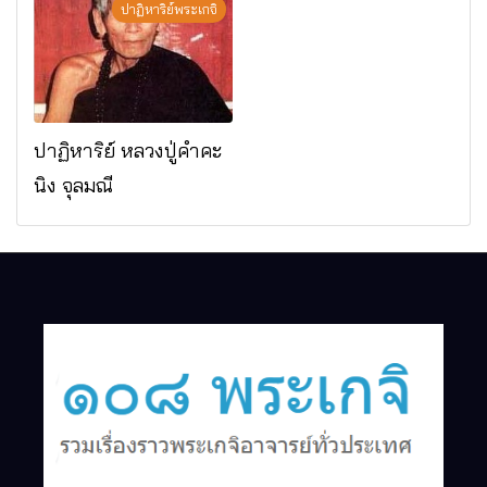
ดาราภิรมย์ อ.แม่ริม
ปาฏิหาริย์พระเกจิ
จ.เชียงใหม่
ปาฏิหาริย์ หลวงปู่คำคะ
นิง จุลมณี