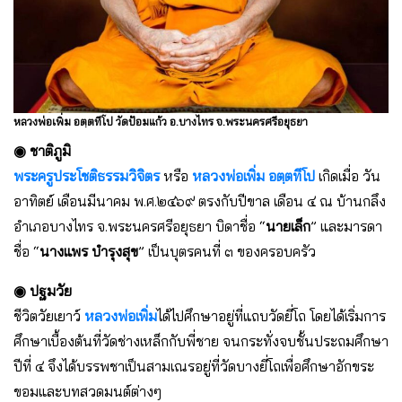
หลวงพ่อเพิ่ม อตฺตทีโป วัดป้อมแก้ว อ.บางไทร จ.พระนครศรีอยุธยา
◉ ชาติภูมิ
พระครูประโชติธรรมวิจิตร
หรือ
หลวงพ่อเพิ่ม อตฺตทีโป
เกิดเมื่อ วัน
อาทิตย์ เดือนมีนาคม พ.ศ.๒๔๖๙ ตรงกับปีขาล เดือน ๔ ณ บ้านกลึง
อำเภอบางไทร จ.พระนครศรีอยุธยา บิดาชื่อ “
นายเล็ก
” และมารดา
ชื่อ “
นางแพร บำรุงสุข
” เป็นบุตรคนที่ ๓ ของครอบครัว
◉ ปฐมวัย
ชีวิตวัยเยาว์
หลวงพ่อเพิ่ม
ได้ไปศึกษาอยู่ที่แถบวัดยี่โถ โดยได้เริ่มการ
ศึกษาเบื้องต้นที่วัดช่างเหล็กกับพี่ชาย จนกระทั่งจบชั้นประถมศึกษา
ปีที่ ๔ จึงได้บรรพชาเป็นสามเณรอยู่ที่วัดบางยี่โถเพื่อศึกษาอักขระ
ขอมและบทสวดมนต์ต่างๆ