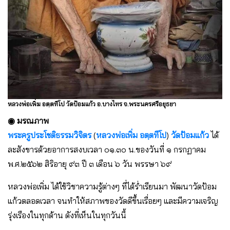
หลวงพ่อเพิ่ม อตฺตทีโป วัดป้อมแก้ว อ.บางไทร จ.พระนครศรีอยุธยา
◉ มรณภาพ
พระครูประโชติธรรมวิจิตร
(
หลวงพ่อเพิ่ม อตฺตทีโป
)
วัดป้อมแก้ว
ได้
ละสังขารด้วยอาการสงบเวลา ๐๑.๓๐ น.ของวันที่ ๑ กรกฏาคม
พ.ศ.๒๕๖๒ สิริอายุ ๙๓ ปี ๓ เดือน ๖ วัน พรรษา ๖๙
หลวงพ่อเพิ่ม ได้ใช้วิชาความรู้ต่างๆ ที่ได้ร่ำเรียนมา พัฒนาวัดป้อม
แก้วตลอดเวลา จนทำให้สภาพของวัดดีขึ้นเรื่อยๆ และมีความเจริญ
รุ่งเรืองในทุกด้าน ดังที่เห็นในทุกวันนี้