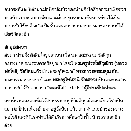
จนกระทั่ง ๒ ปีต่อมาเมื่อบิดาล้มป่วยลงท่านจึงได้สึกออกมาเพื่อช่วย
ทางบ้านประกอบอาชีพ และเมื่ออายุครบเกณฑ์ทหารท่านได้เป็น
ทหารรับใช้ชาติ อยู่ ๒ ปีครั้นพอออกจากทหารมารดาของท่านก็ได้
เสียชีวิตลงอีก
◉ อุปสมบท
ต่อมา ท่านจึงตัดสินใจอุปสมบท เมื่อ พ.ศ.๒๔๙๓ ณ วัดสีกุก
อ.บางบาล จ.พระนครศรีอยุธยา โดยมี
พระครูประโชติวุฒิกร (หลวง
พ่อโชติ) วัดป้อมแก้ว
เป็นพระอุปัชฌาย์
พระถาวรธรรมคุณ
เป็น
พระกรรมวาจาจารย์ และ
พระครูไพโรจน์ วัดเสาธง
เป็นพระอนุสาว
นาจารย์ ได้รับฉายาว่า “
อตฺตทีโป
” แปลว่า “
ผู้มีประทีปแห่งตน
”
จากนั้นหลวงพ่อเพิ่มได้จำพรรษาอยู่ที่วัดสีกุกเพื่อเล่าเรียนวิชาเป็น
เวลา ๒ ปีก่อนที่จะย้ายมาอยู่วัดป้อมแก้ว ตามคำแนะนำของหลวง
พ่อโชติ และที่นี่เองท่านได้สำเร็จการศึกษาในขั้น นักธรรมเอกอีก
ด้วย