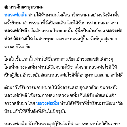
◉ การศึกษาพุทธาคม
หลวงพ่อเพิ่ม
ท่านได้หันมาสนใจศึกษาวิชาอาคมอย่างจริงจัง เมื่อ
ครั้งย้ายมาจำพรรษาที่วัดป้อมแก้ว โดยได้รับการถ่ายทอดมาจาก
หลวงพ่อโชติ
อดีตเจ้าอาวาสในขณะนั้น ผู้ซึ่งเป็นศิษย์ของ
หลวงพ่อ
ห่วง วัดบางยี่โถ
ในสายพุทธาคมของหลวงปู่ปั้น วัดพิกุล สุดยอด
พระเกจิในอดีต
โดยในขั้นแรกนั้นท่านได้เริ่มจากการเขียนอักขระเลขยันต์ต่างๆ
โดยที่หลวงพ่อเพิ่ม ท่านได้รับความไว้วางใจจากหลวงพ่อโชติ ให้
เป็นผู้เขียนอักขระยันต์แทนหลวงพ่อโชติที่มีอายุมากและสาย ตาไม่ดี
ต่อมาก็ได้รับการมอบหมายให้ทั้งจารและปลุกเสกด้วย จนกระทั่ง
หลวงพ่อโชติ ได้มรณภาพลง หลวงพ่อเพิ่ม จึงได้รับ ตำแหน่งเจ้า
อาวาสสืบมา โดย
หลวงพ่อเพิ่ม
ท่านได้ใช้วิชาที่ร่ำเรียนมาพัฒนาวัด
ป้อมแก้วให้ดีขึ้นดังที่เห็นในปัจจุบัน
หลวงพ่อเพิ่ม นับเป็นพระสุปฏิปันโนที่น่าเคารพกราบไหว้เป็นอย่าง