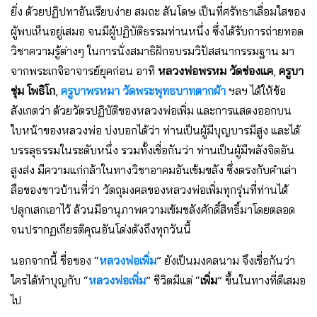
ยิ่ง ด้วยปฏิปทาอันเรียบง่าย สมถะ สันโดษ เป็นที่ศรัทธาเลื่อมใสของ
ผู้พบเห็นอยู่เสมอ จนมีผู้ปฏิบัติธรรมท่านหนึ่ง ซึ่งได้รับการถ่ายทอด
วิชาความรู้ต่างๆ ในการนั่งสมาธิฝักอบรมวิปัสสนากรรมฐาน มา
จากพระเกจิอาจารย์ยุคก่อน อาทิ
หลวงพ่อพรหม วัดช่องแค
,
ครูบา
ชุ่ม โพธิโก
,
ครูบาพรหมา วัดพระพุทธบาทตากผ้า
ฯลฯ ได้ให้ข้อ
สังเกตว่า ด้วยวัตรปฏิบัติของหลวงพ่อเพิ่ม และการแสดงออกบน
ใบหน้าของหลวงพ่อ บ่งบอกได้ว่า ท่านเป็นผู้มีบุญบารมีสูง และได้
บรรลุธรรมในระดับหนึ่ง รวมทั้งเชื่อกันว่า ท่านเป็นผู้มีพลังจิตอัน
สูงส่ง มีความแก่กล้าในทางวิชาอาคมอันเข้มขลัง ซึ่งตรงกับคำเล่า
ลือของชาวบ้านที่ว่า วัตถุมงคลของหลวงพ่อเพิ่มทุกรุ่นที่ท่านได้
ปลุกเสกเอาไว้ ล้วนมีอานุภาพความเข้มขลังศักดิ์สิทธิ์มาโดยตลอด
จนปรากฏเกียรติคุณอันโด่งดังถึงทุกวันนี้
นอกจากนี้ ชื่อของ “
หลวงพ่อเพิ่ม
” ยังเป็นมงคลนาม จึงเชื่อกันว่า
ใครได้ทำบุญกับ “
หลวงพ่อเพิ่ม
” ชีวิตมีแต่ “
เพิ่ม
” ขึ้นในทางที่ดีเสมอ
ไป