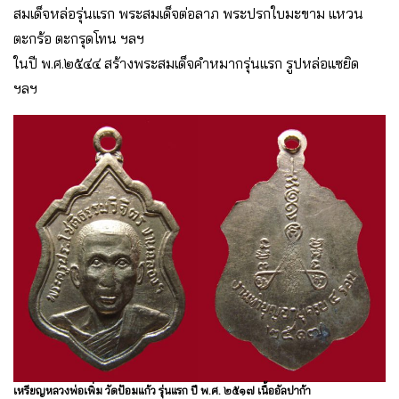
สมเด็จหล่อรุ่นแรก พระสมเด็จต่อลาภ พระปรกใบมะขาม แหวน
ตะกร้อ ตะกรุดโทน ฯลฯ
ในปี พ.ศ.๒๕๔๔ สร้างพระสมเด็จคำหมากรุ่นแรก รูปหล่อแซยิด
ฯลฯ
เหรียญหลวงพ่อเพิ่ม วัดป้อมแก้ว รุ่นแรก ปี พ.ศ. ๒๕๑๗ เนื้ออัลปาก้า