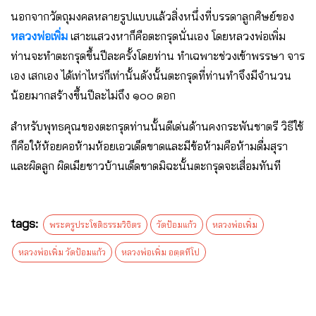
นอกจากวัตถุมงคลหลายรูปแบบแล้วสิ่งหนึ่งที่บรรดาลูกศิษย์ของ
หลวงพ่อเพิ่ม
เสาะแสวงหาก็คือตะกรุดนั่นเอง โดยหลวงพ่อเพิ่ม
ท่านจะทำตะกรุดขึ้นปีละครั้งโดยท่าน ทำเฉพาะช่วงเข้าพรรษา จาร
เอง เสกเอง ได้เท่าไหร่ก็เท่านั้นดังนั้นตะกรุดที่ท่านทำจึงมีจำนวน
น้อยมากสร้างขึ้นปีละไม่ถึง ๑๐๐ ดอก
สำหรับพุทธคุณของตะกรุดท่านนั้นดีเด่นด้านคงกระพันชาตรี วิธีใช้
ก็คือให้ห้อยคอห้ามห้อยเอวเด็ดขาดและมีข้อห้ามคือห้ามดื่มสุรา
และผิดลูก ผิดเมียชาวบ้านเด็ดขาดมิฉะนั้นตะกรุดจะเสื่อมทันที
tags:
พระครูประโชติธรรมวิจิตร
วัดป้อมแก้ว
หลวงพ่อเพิ่ม
หลวงพ่อเพิ่ม วัดป้อมแก้ว
หลวงพ่อเพิ่ม อตฺตทีโป