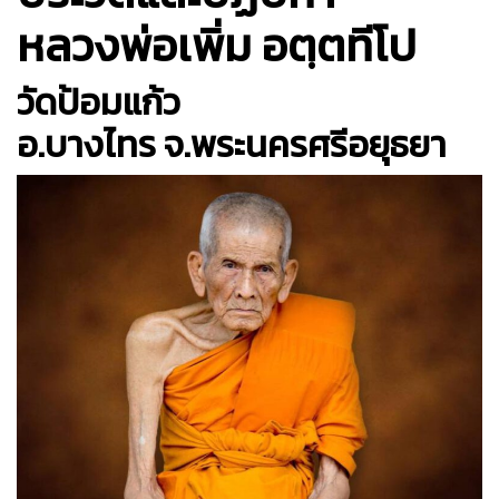
หลวงพ่อเพิ่ม อตฺตทีโป
วัดป้อมแก้ว
อ.บางไทร จ.พระนครศรีอยุธยา