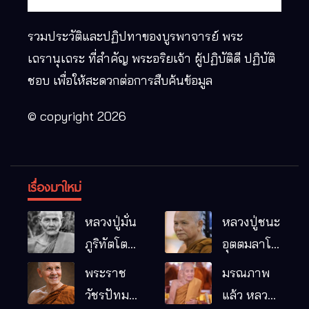
รวมประวัติและปฏิปทาของบูรพาจารย์ พระ
เถรานุเถระ ที่สำคัญ พระอริยเจ้า ผู้ปฏิบัติดี ปฏิบัติ
ชอบ เพื่อให้สะดวกต่อการสืบค้นข้อมูล
© copyright 2026
เรื่องมาใหม่
หลวงปู่มั่น
หลวงปู่ชนะ
ภูริทัตโต
อุตตมลาโภ
พระอริยเจ้า
วัดป่าโนน
พระราช
มรณภาพ
ผู้เป็นบิดา
หมากอื๋อ
วัชรปัทม
แล้ว หลวง