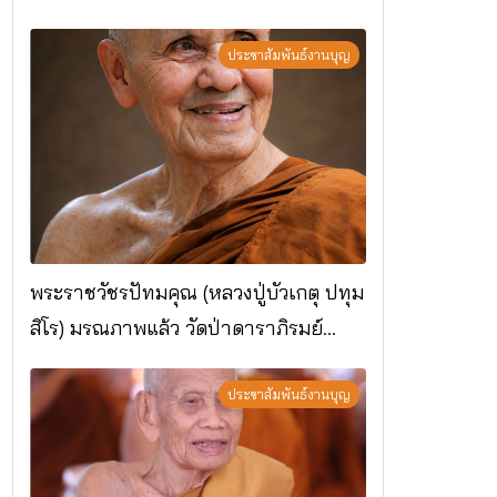
ประชาสัมพันธ์งานบุญ
พระราชวัชรปัทมคุณ (หลวงปู่บัวเกตุ ปทุม
สิโร) มรณภาพแล้ว วัดป่าดาราภิรมย์
อ.แม่ริม จ.เชียงใหม่
ประชาสัมพันธ์งานบุญ