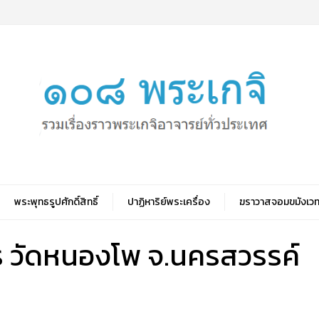
พระพุทธรูปศักดิ์สิทธิ์
ปาฏิหาริย์พระเครื่อง
ฆราวาสจอมขมังเวท
ร วัดหนองโพ จ.นครสวรรค์