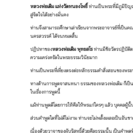
หลวงพ่อเดิม แห่งวัดหนองโพธิ์
ท่านเป็นพระที่มีภูมิป
สู่จิตใจได้อย่างมั่นคง
ท่านจึงสามารถศึกษาเล่าเรียนจากพระอาจารย์ที่เป็นค
นครสวรรค์ ได้จนหมดสิ้น
ปฏิปทาของ
หลวงพ่อเดิม พุทธสโร
ท่านมีข้อวัตรปฏิบัติ
ความเคร่งครัดในพระธรรมวินัยมาก
ท่านเป็นพระที่เที่ยงตรงต่อหลักธรรมคําสั่งสอนของพ
ทางด้านการพูดจาสนทนา ธรรมของหลวงพ่อเดิม ก็เป็น ปิ
ในเรื่องการพูดนี้
แม้ท่านพูดดีโดยการให้ศีลให้พรแก่ใครๆ แล้ว บุคคลผู้
ส่วนคําพูดใดที่ไม่ดีไม่งาม ท่านจะไม่พลั้งเผลอเป็นอันข
เนื่องด้วยวาจาของผู้บริสุทธิ์ด้วยศีลธรรมนั้น เป็นคําพูดที่ศ