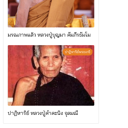
มรณภาพแล้ว หลวงปู่บุญมา คัมภีรธัมโม
ปาฏิหาริย์พระเกจิ
ปาฏิหาริย์ หลวงปู่คำคะนิง จุลมณี