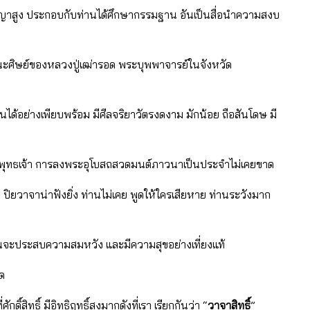
ัญญาสูง ประกอบกับท่านได้ศึกษากรรมฐาน อันเป็นสื่อนําความสงบ
ณะศิษย์ของหลวงปู่เฒ่ารอด พระบุพพาจารย์ในจังหวัด
ตนได้อย่างเพียบพร้อม มีศีลจริยาวัตรงดงาม มักน้อย ถือสันโดษ มี
ระพุทธเจ้า การลงพระอุโบสถสวดมนต์ภาวนาเป็นประจําไม่เคยขาด
ยวาจาน่าฟังยิ่ง ท่านไม่เคย พูดให้ใครเสียหาย ท่านระวังมาก
นั้นจะประสบความสมหวัง และมีความสุขอย่างเที่ยงแท้
าด
ักดิ์สิทธิ์ มีอิทธิฤทธิ์สูงมากดังที่เรา เรียกกันว่า “
วาจาสิทธิ์
”