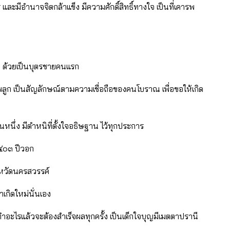
 และมีอํานาจจิตกล้าแข็ง มีความศักดิ์สิทธิ์ทางใจ เป็นที่เคารพ
าก ด้วยเป็นบุตรชายคนแรก
พลูก เป็นสัญลักษณ์ตามความเชื่อถือของคนโบราณ เพื่อขอให้เกิด
นึ่ง มีตําหนิที่ตั้งใจอธิษฐาน ไว้ทุกประการ
.๒๔๐๓ ปีวอก
ังหวัดนครสวรรค์
าเกิดใหม่นั่นเอง
อะไรแล้วจะต้องสําเร็จผลทุกครั้ง เป็นเด็กใจบุญมีเมตตาปรานี