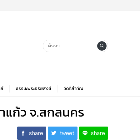
ย์
ธรรมะพระอริยสงฆ์
วัดที่สําคัญ
นาแก้ว จ.สกลนคร
share
tweet
share