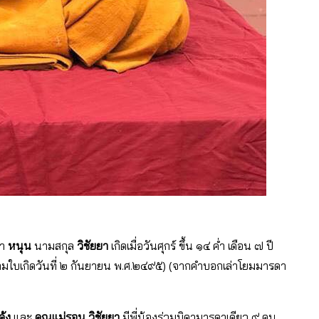
่า
หนุน
นามสกุล
วิชัยยา
เกิดเมื่อวันศุกร์ ขึ้น ๑๔ ค่ำ เดือน ๗ ปี
ามใบเกิดวันที่ ๒ กันยายน พ.ศ.๒๔๙๕) (จากคำบอกเล่าโยมมารดา
ค้ง
และ
คุณแม่รอน วิชัยยา
มีพี่น้องร่วมบิดามารดาเดียว ๙ คน