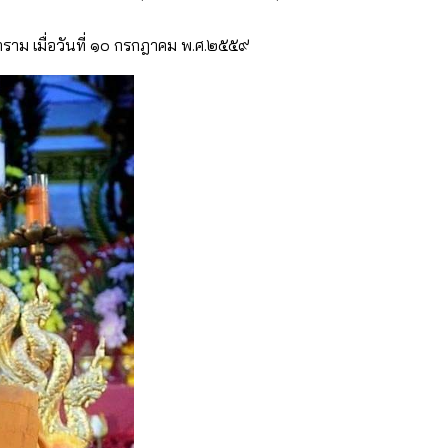
ลาราม เมื่อวันที่ ๑๐ กรกฎาคม พ.ศ.๒๕๕๙