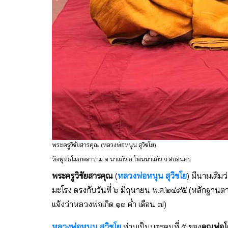
พระครูวิชัยสารคุณ (หลวงพ่อหนุน สุวิชโย)
วัดพุทธโมกพลาราม ต.นาแก้ว อ.โพนนาแก้ว จ.สกลนคร
พระครูวิชัยสารคุณ
(
หลวงพ่อหนุน สุวิชโย
) มีนามเดิมว
มะโรง ตรงกับวันที่ ๖ มิถุนายน พ.ศ.๒๔๙๕ (หลักฐานต
แจ้งว่าหลวงพ่อเกิด ๑๓ ค่ำ เดือน ๗)
หลวงพ่อหนุน สุวิชโย
ท่านเป็นบุตรคนที่ ๕ ของ
คุณพ่อโ