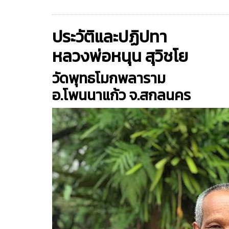
ประวัติและปฏิปทา
หลวงพ่อหนุน สุวิชโย
วัดพุทธโมกพลาราม
อ.โพนนาแก้ว จ.สกลนคร