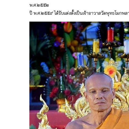
พ.ศ.๒๕๕๒
ปี พ.ศ.๒๕๕๙ ได้รับเเต่งตั้งเป็นเจ้าอาวาสวัดพุทธโมกพ