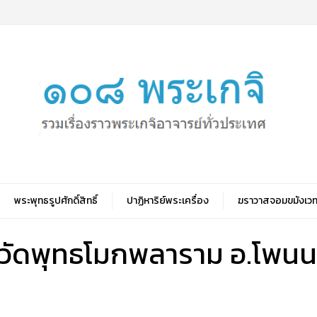
พระพุทธรูปศักดิ์สิทธิ์
ปาฏิหาริย์พระเครื่อง
ฆราวาสจอมขมังเวท
ย วัดพุทธโมกพลาราม อ.โพน