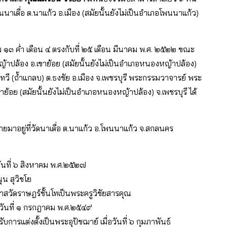
้านนาเดื่อ ต.นาแก้ว อ.เมือง (สมัยนั้นยังไม่เป็นอำเภอโพนนาแก้ว)
ม ๑๓ ค่ำ เดือน ๔ ตรงกับที่ ๒๕ เดือน มีนาคม พ.ศ. ๒๕๒๒ ขณะ
าปล้อง อ.เขาย้อย (สมัยนั้นยังไม่เป็นอำเภอหนองหญ้าปล้อง)
ทวี (ถ้ำแกลบ) ต.ธงชัย อ.เมือง จ.เพชรบุรี พระกรรมวาจารย์ พระ
้อย (สมัยนั้นยังไม่เป็นอำเภอหนองหญ้าปล้อง) จ.เพชรบุรี ได้
ายมาอยู่ที่วัดนาเดื่อ ต.นาแก้ว อ.โพนนาแก้ว จ.สกลนคร
่อวันที่ ๖ สิงหาคม พ.ศ.๒๕๒๗
ุน สุวิชโย
วาสวัดราษฎร์ชั้นโทเป็นพระครูวิชัยสารคุณ
่อวันที่ ๑ กรกฎาคม พ.ศ.๒๕๔๙
บการแต่งตั้งเป็นพระอุปัชฌาย์ เมื่อวันที่ ๖ กุมภาพันธ์