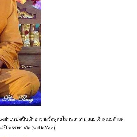
ำรงตำแหน่งเป็นเจ้าอาวาสวัดพุทธโมกพลาราม เเละ เจ้าคณะตำบล
 ๖๘ ปี พรรษา ๔๒ (พ.ศ.๒๕๖๓)