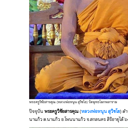
พระครูวิชัยสารคุณ (หลวงพ่อหนุน สุวิชโย) วัดพุทธโมกพลาราม
ปัจจุบัน
พระครูวิชัยสารคุณ
(
หลวงพ่อหนุน สุวิชโย
) ด
นาแก้ว ต.นาแก้ว อ.โพนนาแก้ว จ.สกลนคร สิริอายุได้