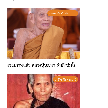
อ.แม่ริม จ.เชียงใหม่
ประชาสัมพันธ์งานบุญ
มรณภาพแล้ว หลวงปู่บุญมา คัมภีรธัมโม
ปาฏิหาริย์พระเกจิ