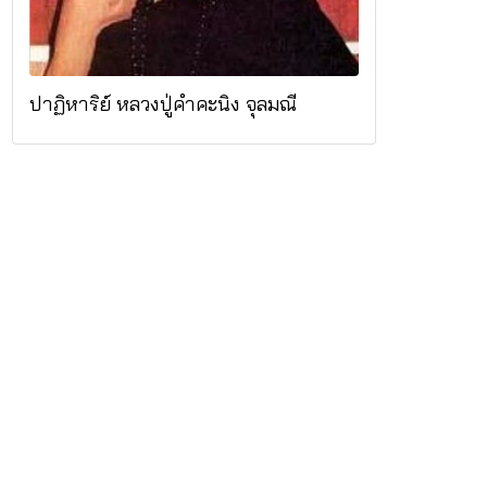
ปาฏิหาริย์ หลวงปู่คำคะนิง จุลมณี