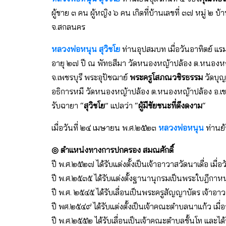
ผู้ชาย ๓ คน ผู้หญิง ๖ คน เกิดที่บ้านเลขที่ ๓๗ หมู่ ๒ บ
จ.สกลนคร
หลวงพ่อหนุน สุวิชโย
ท่านอุปสมบท เมื่อวันอาทิตย์ แร
อายุ ๒๗ ปี ณ พัทธสีมา วัดหนองหญ้าปล้อง ต.หนองหญ้
จ.เพชรบุรี พระอุปัชฌาย์
พระครูโสภณวชิรธรรม
วัดบุญ
อธิการหมี วัดหนองหญ้าปล้อง ต.หนองหญ้าปล้อง อ.เขาย
รับฉายา “
สุวิชโย
” แปลว่า “
ผู้มีชัยชนะที่ดีงดงาม
“
เมื่อวันที่ ๒๔ เมษายน พ.ศ.๒๕๒๓
หลวงพ่อหนุน
ท่านย้
◎ ตำแหน่งทางการปกครอง สมณศักดิ์
ปี พ.ศ.๒๕๒๗ ได้รับแต่งตั้งเป็นเจ้าอาวาสวัดนาเดื่อ เมื
ปี พ.ศ.๒๕๓๕ ได้รับแต่งตั้งฐานานุกรมเป็นพระใบฎีกาหน
ปี พ.ศ. ๒๕๔๕ ได้รับเลื่อนเป็นพระครูสัญญาบัตร เจ้าอา
ปี พศ.๒๕๔๙ ได้รับแต่งตั้งเป็นเจ้าคณะตำบลนาแก้ว เมื
ปี พ.ศ.๒๕๕๒ ได้รับเลื่อนเป็นเจ้าคณะตำบลชั้นโท และได้รั