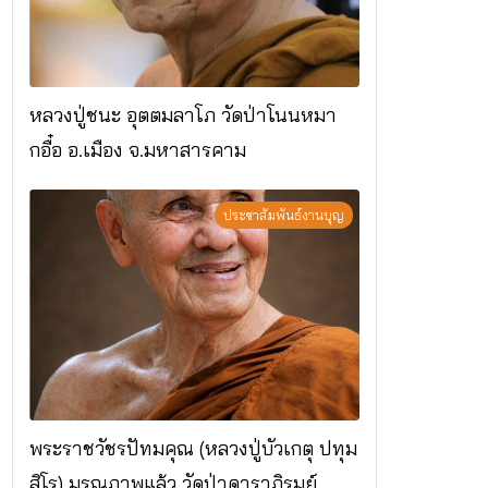
หลวงปู่ชนะ อุตตมลาโภ วัดป่าโนนหมา
กอื๋อ อ.เมือง จ.มหาสารคาม
ประชาสัมพันธ์งานบุญ
พระราชวัชรปัทมคุณ (หลวงปู่บัวเกตุ ปทุม
สิโร) มรณภาพแล้ว วัดป่าดาราภิรมย์